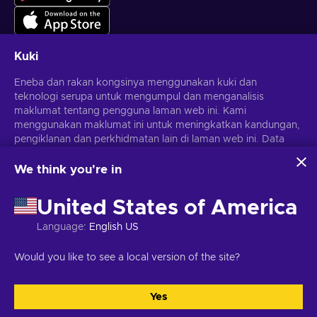
Kuki
Eneba dan rakan kongsinya menggunakan kuki dan
Dapatkan tawaran permainan yang diperibadikan
teknologi serupa untuk mengumpul dan menganalisis
maklumat tentang pengguna laman web ini. Kami
Langgan
menggunakan maklumat ini untuk meningkatkan kandungan,
Anda boleh berhenti melanggan pada bila-bila masa.
pengiklanan dan perkhidmatan lain di laman web ini. Data
Lawati notis
Privasi
untuk maklumat lanjut
peribadi anda juga boleh digunakan untuk pemperibadian
iklan.
We think you're in
Dengan mengklik 'Terima semua', anda bersetuju dengan
Melayu
USD
penggunaan teknologi ini oleh Eneba dan rakan kongsinya.
United States of America
Anda boleh melaraskan persetujuan anda dengan mengklik
'Sesuaikan'.
Language
:
English US
Untuk mendapatkan maklumat lanjut tentang cara Google
menggunakan data anda, lihat
Keselamatan & Privasi
Hak Cipta © 2026 Eneba. Hak cipta terpelihara.
JSC "Helis Play",
Would you like to see a local version of the site?
Perniagaan Google
.
Gyneju St. 4-333, Vilnius, Republik Lithuania
Terma dan Syarat
,
Notis
privasi
,
Pilihan kuki
.
Yes
Terima semua
Sesuaikan