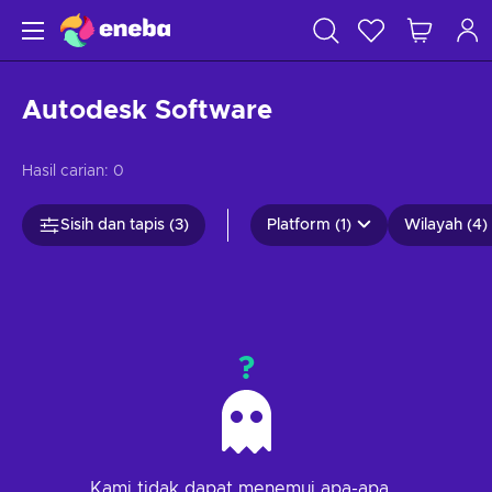
Autodesk Software
Hasil carian:
0
Sisih dan tapis (3)
Platform (1)
Wilayah (4)
?
Kami tidak dapat menemui apa-apa...