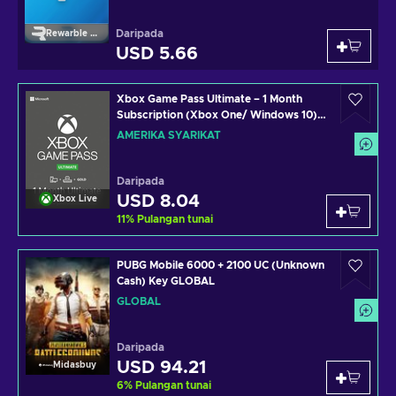
Daripada
Rewarble Paypal
USD 5.66
Xbox Game Pass Ultimate – 1 Month
Subscription (Xbox One/ Windows 10)
non-stackable Xbox Live Key UNITED
AMERIKA SYARIKAT
STATES
Daripada
USD 8.04
Xbox Live
11
%
Pulangan tunai
PUBG Mobile 6000 + 2100 UC (Unknown
Cash) Key GLOBAL
GLOBAL
Daripada
USD 94.21
Midasbuy
6
%
Pulangan tunai