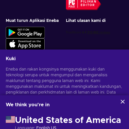
PILIHAN
EDITOR
Muat turun Aplikasi Eneba
Lihat ulasan kami di
Kuki
Eneba dan rakan kongsinya menggunakan kuki dan
Dapatkan tawaran permainan yang diperibadikan
teknologi serupa untuk mengumpul dan menganalisis
maklumat tentang pengguna laman web ini. Kami
Langgan
menggunakan maklumat ini untuk meningkatkan kandungan,
pengiklanan dan perkhidmatan lain di laman web ini. Data
Anda boleh berhenti melanggan pada bila-bila masa.
Lawati notis
Privasi
untuk maklumat lanjut
peribadi anda juga boleh digunakan untuk pemperibadian
iklan.
We think you're in
Dengan mengklik 'Terima semua', anda bersetuju dengan
Melayu
USD
penggunaan teknologi ini oleh Eneba dan rakan kongsinya.
United States of America
Anda boleh melaraskan persetujuan anda dengan mengklik
'Sesuaikan'.
Language
:
English US