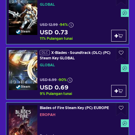
GLOBAL
USD 12.99
-94%
USD 0.73
Steam
11
%
Pulangan tunai
X-Blades - Soundtrack (DLC) (PC)
DLC
Steam Key GLOBAL
GLOBAL
USD 6.99
-90%
USD 0.69
Steam
9
%
Pulangan tunai
Blades of Fire Steam Key (PC) EUROPE
EROPAH