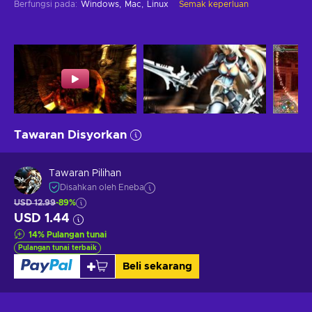
Berfungsi pada
:
Windows
Mac
Linux
Semak keperluan
Tawaran Disyorkan
Tawaran Pilihan
Disahkan oleh Eneba
USD 12.99
-89%
USD 1.44
14
%
Pulangan tunai
Pulangan tunai terbaik
Beli sekarang