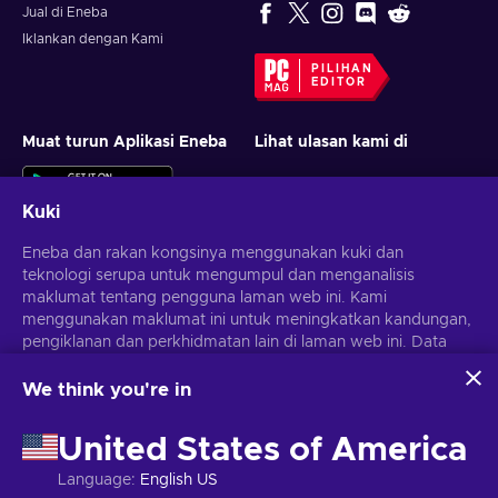
Jual di Eneba
Iklankan dengan Kami
PILIHAN
EDITOR
Muat turun Aplikasi Eneba
Lihat ulasan kami di
Kuki
Eneba dan rakan kongsinya menggunakan kuki dan
teknologi serupa untuk mengumpul dan menganalisis
maklumat tentang pengguna laman web ini. Kami
menggunakan maklumat ini untuk meningkatkan kandungan,
Dapatkan tawaran permainan yang diperibadikan
pengiklanan dan perkhidmatan lain di laman web ini. Data
peribadi anda juga boleh digunakan untuk pemperibadian
Langgan
iklan.
We think you're in
Dengan mengklik 'Terima semua', anda bersetuju dengan
Anda boleh berhenti melanggan pada bila-bila masa.
Lawati notis
penggunaan teknologi ini oleh Eneba dan rakan kongsinya.
Privasi
untuk maklumat lanjut
United States of America
Anda boleh melaraskan persetujuan anda dengan mengklik
'Sesuaikan'.
Language
:
English US