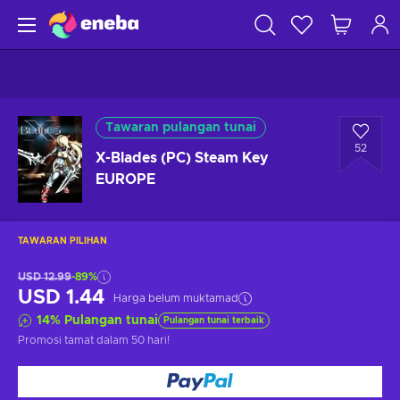
Tawaran pulangan tunai
52
X-Blades (PC) Steam Key
EUROPE
TAWARAN PILIHAN
USD 12.99
-89%
USD 1.44
Harga belum muktamad
14
%
Pulangan tunai
Pulangan tunai terbaik
Promosi tamat
dalam 50 hari
!