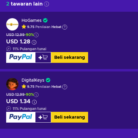
2
tawaran lain
HoGames
9.75
Penilaian
Hebat
USD 12.99
-90%
USD 1.28
11
%
Pulangan tunai
Beli sekarang
DigitalKeys
9.75
Penilaian
Hebat
USD 12.99
-90%
USD 1.34
11
%
Pulangan tunai
Beli sekarang