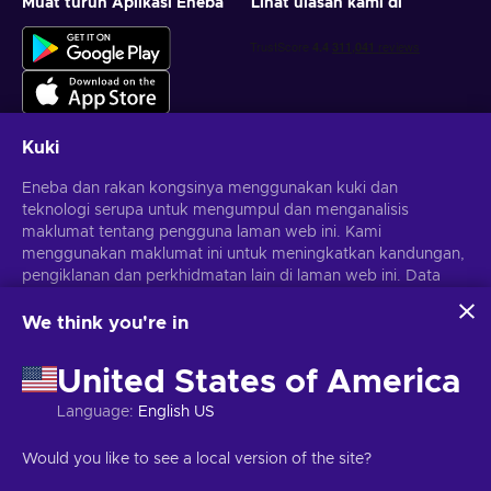
Muat turun Aplikasi Eneba
Lihat ulasan kami di
Kuki
Eneba dan rakan kongsinya menggunakan kuki dan
Dapatkan tawaran permainan yang diperibadikan
teknologi serupa untuk mengumpul dan menganalisis
maklumat tentang pengguna laman web ini. Kami
Langgan
menggunakan maklumat ini untuk meningkatkan kandungan,
pengiklanan dan perkhidmatan lain di laman web ini. Data
Anda boleh berhenti melanggan pada bila-bila masa.
Lawati notis
Privasi
untuk maklumat lanjut
peribadi anda juga boleh digunakan untuk pemperibadian
iklan.
We think you're in
Dengan mengklik 'Terima semua', anda bersetuju dengan
Melayu
USD
penggunaan teknologi ini oleh Eneba dan rakan kongsinya.
United States of America
Anda boleh melaraskan persetujuan anda dengan mengklik
'Sesuaikan'.
Language
:
English US
Untuk mendapatkan maklumat lanjut tentang cara Google
menggunakan data anda, lihat
Keselamatan & Privasi
Hak Cipta © 2026 Eneba. Hak cipta terpelihara.
JSC "Helis Play",
Would you like to see a local version of the site?
Perniagaan Google
.
Gyneju St. 4-333, Vilnius, Republik Lithuania
Terma dan Syarat
,
Notis