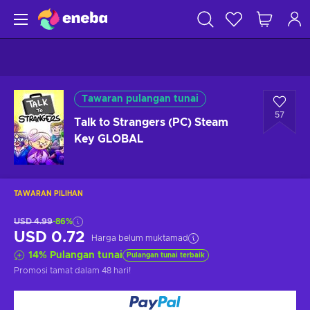
Tawaran pulangan tunai
57
Talk to Strangers (PC) Steam
Key GLOBAL
TAWARAN PILIHAN
USD 4.99
-86%
USD 0.72
Harga belum muktamad
14
%
Pulangan tunai
Pulangan tunai terbaik
Promosi tamat
dalam 48 hari
!