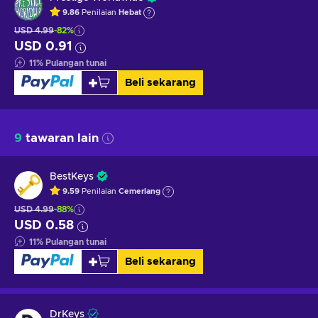
9.86
Penilaian
Hebat
USD 4.99
-82%
USD 0.91
11
%
Pulangan tunai
Beli sekarang
9
tawaran lain
BestKeys
9.59
Penilaian
Cemerlang
USD 4.99
-88%
USD 0.58
11
%
Pulangan tunai
Beli sekarang
DrKeys