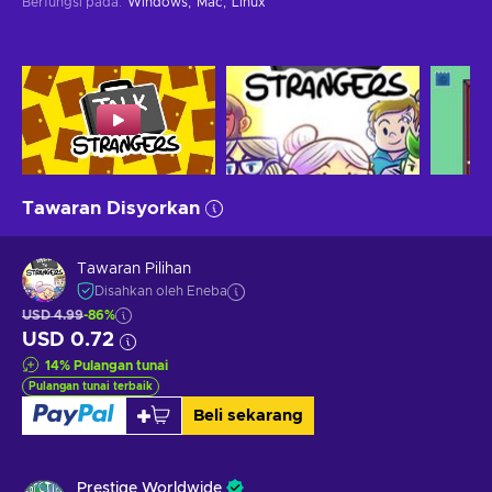
Berfungsi pada
:
Windows
Mac
Linux
Tawaran Disyorkan
Tawaran Pilihan
Disahkan oleh Eneba
USD 4.99
-86%
USD 0.72
14
%
Pulangan tunai
Pulangan tunai terbaik
Beli sekarang
Prestige Worldwide