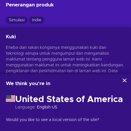
Penerangan produk
Simulasi
Indie
Kuki
Talk to Strangers
Eneba dan rakan kongsinya menggunakan kuki dan
Jadi yang pertama untuk menilai!
teknologi serupa untuk mengumpul dan menganalisis
maklumat tentang pengguna laman web ini. Kami
menggunakan maklumat ini untuk meningkatkan kandungan,
Tiada penerangan lagi
pengiklanan dan perkhidmatan lain di laman web ini. Data
peribadi anda juga boleh digunakan untuk pemperibadian
iklan.
We think you're in
Dengan mengklik 'Terima semua', anda bersetuju dengan
penggunaan teknologi ini oleh Eneba dan rakan kongsinya.
Butiran lain
United States of America
Anda boleh melaraskan persetujuan anda dengan mengklik
'Sesuaikan'.
Language
:
English US
Untuk mendapatkan maklumat lanjut tentang cara Google
Bahasa
menggunakan data anda, lihat
Keselamatan & Privasi
Bahasa Inggeris
Would you like to see a local version of the site?
Bahasa Rusia
Perniagaan Google
.
Portuguese - Brazil