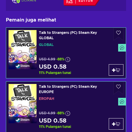
DIJAMIN
EDITOR
Pemain juga melihat
Talk to Strangers (PC) Steam Key
GLOBAL
GLOBAL
USD 4.99
-88%
USD 0.58
Steam
11
%
Pulangan tunai
Talk to Strangers (PC) Steam Key
EUROPE
EROPAH
USD 4.99
-88%
USD 0.58
Steam
11
%
Pulangan tunai