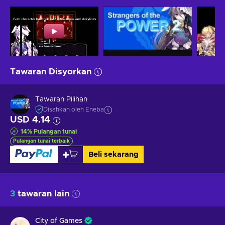
Tawaran Disyorkan
Tawaran Pilihan
Disahkan oleh Eneba
USD 4.14
14
%
Pulangan tunai
Pulangan tunai terbaik
Beli sekarang
3
tawaran lain
City of Games