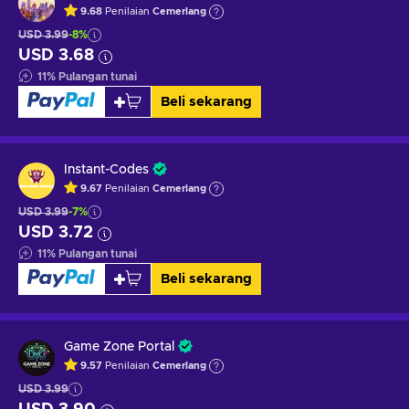
9.68
Penilaian
Cemerlang
USD 3.99
-8%
USD 3.68
11
%
Pulangan tunai
Beli sekarang
Instant-Codes
9.67
Penilaian
Cemerlang
USD 3.99
-7%
USD 3.72
11
%
Pulangan tunai
Beli sekarang
Game Zone Portal
9.57
Penilaian
Cemerlang
USD 3.99