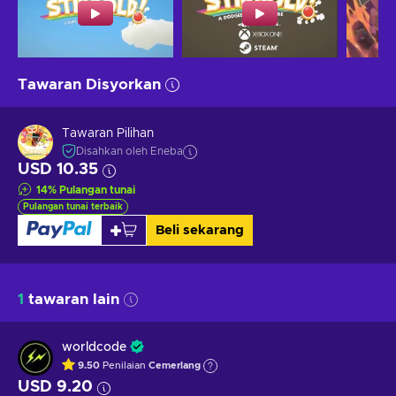
Tawaran Disyorkan
Tawaran Pilihan
Disahkan oleh Eneba
USD 10.35
14
%
Pulangan tunai
Pulangan tunai terbaik
Beli sekarang
1
tawaran lain
worldcode
9.50
Penilaian
Cemerlang
USD 9.20