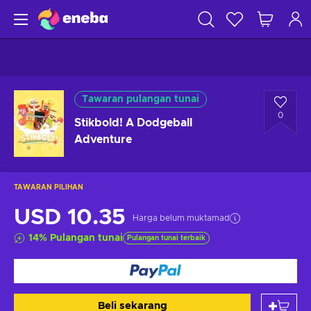
Tawaran pulangan tunai
0
Stikbold! A Dodgeball
Adventure
TAWARAN PILIHAN
USD 10.35
Harga belum muktamad
14
%
Pulangan tunai
Pulangan tunai terbaik
Beli sekarang