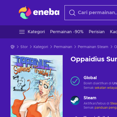
Kategori
Permainan -90%
Perisian
Kad
Stor
Kategori
Permainan
Permainan Steam
Oppaidius Su
Global
Boleh diaktifkan di
Uni
Semak
sekatan wilaya
Steam
Aktifkan/tebus di
Ste
Semak
panduan penga