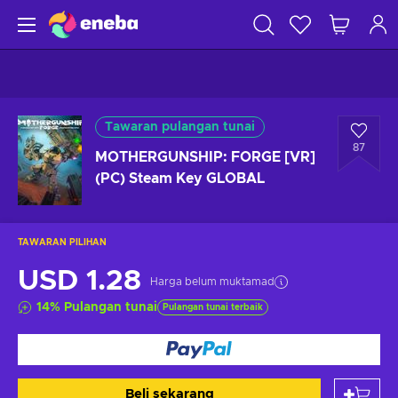
Tawaran pulangan tunai
87
MOTHERGUNSHIP: FORGE [VR]
(PC) Steam Key GLOBAL
TAWARAN PILIHAN
USD 1.28
Harga belum muktamad
14
%
Pulangan tunai
Pulangan tunai terbaik
Beli sekarang