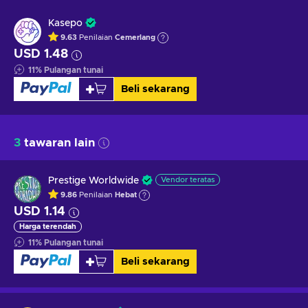
Kasepo
9.63
Penilaian
Cemerlang
USD 1.48
11
%
Pulangan tunai
Beli sekarang
3
tawaran lain
Prestige Worldwide
Vendor teratas
9.86
Penilaian
Hebat
USD 1.14
Harga terendah
11
%
Pulangan tunai
Beli sekarang