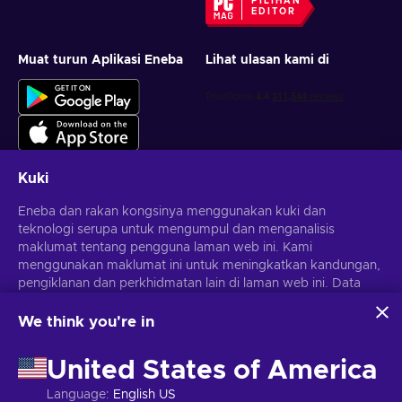
PILIHAN
EDITOR
Muat turun Aplikasi Eneba
Lihat ulasan kami di
Kuki
Eneba dan rakan kongsinya menggunakan kuki dan
Dapatkan tawaran permainan yang diperibadikan
teknologi serupa untuk mengumpul dan menganalisis
maklumat tentang pengguna laman web ini. Kami
Langgan
menggunakan maklumat ini untuk meningkatkan kandungan,
pengiklanan dan perkhidmatan lain di laman web ini. Data
Anda boleh berhenti melanggan pada bila-bila masa.
Lawati notis
Privasi
untuk maklumat lanjut
peribadi anda juga boleh digunakan untuk pemperibadian
iklan.
We think you're in
Dengan mengklik 'Terima semua', anda bersetuju dengan
Melayu
USD
penggunaan teknologi ini oleh Eneba dan rakan kongsinya.
United States of America
Anda boleh melaraskan persetujuan anda dengan mengklik
'Sesuaikan'.
Language
:
English US