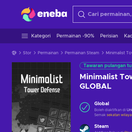
Kategori
Permainan -90%
Perisian
Kad
Stor
Permainan
Permainan Steam
Tawaran pulangan tu
Minimalist To
GLOBAL
Global
Boleh diaktifkan di
Uni
Semak
sekatan wilaya
Steam