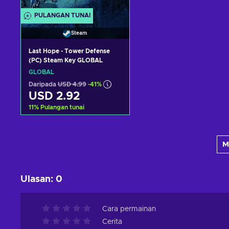
PULANGAN TUNAI
Steam
Last Hope - Tower Defense
(PC) Steam Key GLOBAL
GLOBAL
Daripada
USD 4.99
-41%
USD 2.92
11
%
Pulangan tunai
Tambah ke troli
M
Lihat tawaran
Ulasan
:
0
Cara permainan
Cerita