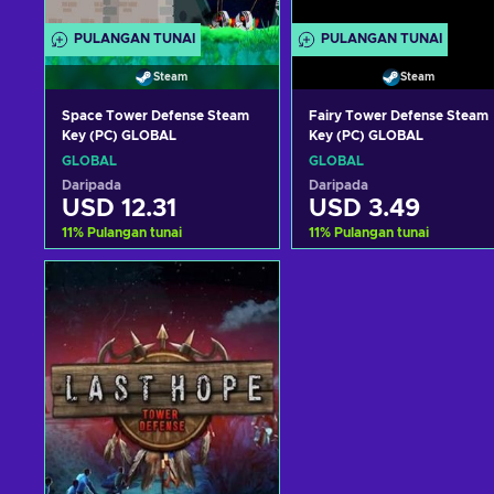
PULANGAN TUNAI
PULANGAN TUNAI
Steam
Steam
Space Tower Defense Steam
Fairy Tower Defense Steam
Key (PC) GLOBAL
Key (PC) GLOBAL
GLOBAL
GLOBAL
Daripada
Daripada
USD 12.31
USD 3.49
11
%
Pulangan tunai
11
%
Pulangan tunai
Tambah ke troli
Tambah ke troli
Lihat tawaran
Lihat tawaran