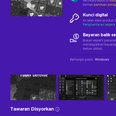
Aktifkan/tebus di
Ste
Semak
panduan penga
Kunci digital
Ini ialah edisi produk 
Penghantaran segera
Bayaran balik s
Bukan seperti pasara
mendapatkan bayaran 
belum dilihat.
Berfungsi pada
:
Windows
Tawaran Disyorkan