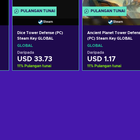
PULANGAN TUNAI
PULANGAN TUNAI
Steam
Steam
Dice Tower Defense (PC)
Ancient Planet Tower Defen
Steam Key GLOBAL
(PC) Steam Key GLOBAL
GLOBAL
GLOBAL
Daripada
Daripada
USD 33.73
USD 1.17
11
%
Pulangan tunai
11
%
Pulangan tunai
Tambah ke troli
Tambah ke troli
Lihat tawaran
Lihat tawaran