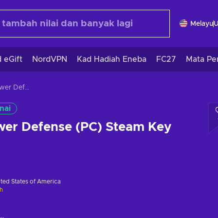
Melayu
 eGift
NordVPN
Kad Hadiah Eneba
FC27
Mata Pe
Minimalist Tower Defense (PC) Steam Key GLOBAL
nai
wer Defense (PC) Steam Key
ted States of America
h