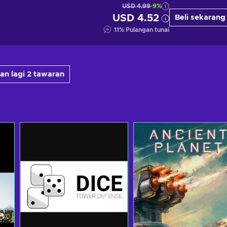
USD 4.99
-9%
USD 4.52
Beli sekarang
11
%
Pulangan tunai
an lagi 2 tawaran