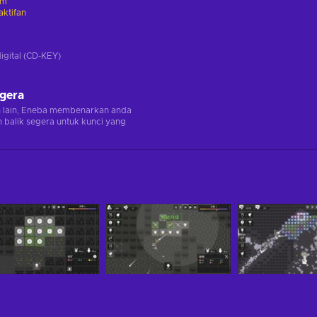
am
ktifan
digital (CD-KEY)
egera
n lain, Eneba membenarkan anda
balik segera untuk kunci yang