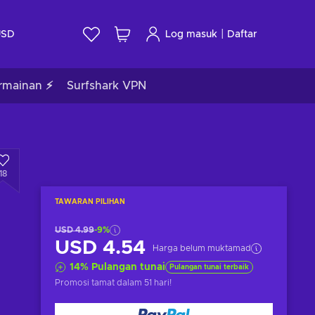
|
USD
Log masuk
Daftar
rmainan ⚡
Surfshark VPN
18
TAWARAN PILIHAN
USD 4.99
-9%
USD 4.54
Harga belum muktamad
14
%
Pulangan tunai
Pulangan tunai terbaik
Promosi tamat
dalam 51 hari
!