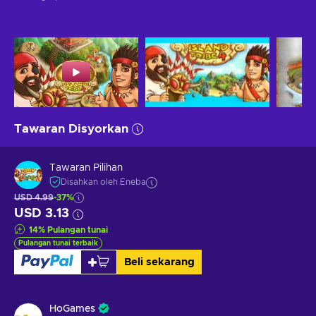
Tawaran Disyorkan
Tawaran Pilihan
Disahkan oleh Eneba
USD 4.99
-37%
USD 3.13
14
%
Pulangan tunai
Pulangan tunai terbaik
Beli sekarang
HoGames