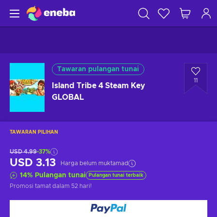
Tawaran pulangan tunai
11
Island Tribe 4 Steam Key
GLOBAL
TAWARAN PILIHAN
USD 4.99
-37%
USD 3.13
Harga belum muktamad
14
%
Pulangan tunai
Pulangan tunai terbaik
Promosi tamat
dalam 52 hari
!