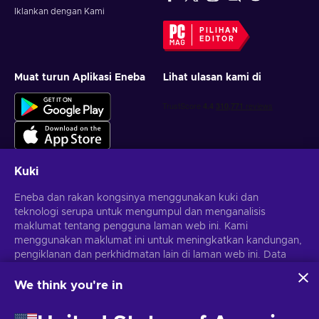
Iklankan dengan Kami
PILIHAN
EDITOR
Muat turun Aplikasi Eneba
Lihat ulasan kami di
Kuki
Eneba dan rakan kongsinya menggunakan kuki dan
Dapatkan tawaran permainan yang diperibadikan
teknologi serupa untuk mengumpul dan menganalisis
maklumat tentang pengguna laman web ini. Kami
Langgan
menggunakan maklumat ini untuk meningkatkan kandungan,
pengiklanan dan perkhidmatan lain di laman web ini. Data
Anda boleh berhenti melanggan pada bila-bila masa.
Lawati notis
Privasi
untuk maklumat lanjut
peribadi anda juga boleh digunakan untuk pemperibadian
iklan.
We think you're in
Dengan mengklik 'Terima semua', anda bersetuju dengan
Melayu
USD
penggunaan teknologi ini oleh Eneba dan rakan kongsinya.