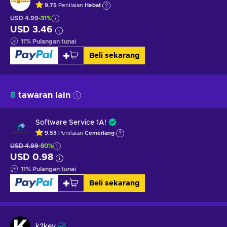
9.75
Penilaian
Hebat
USD 4.99
-31%
USD 3.46
11
%
Pulangan tunai
Beli sekarang
8
tawaran lain
Software Service 1A!
9.53
Penilaian
Cemerlang
USD 4.99
-80%
USD 0.98
11
%
Pulangan tunai
Beli sekarang
k2key