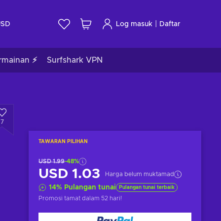
|
USD
Log masuk
Daftar
rmainan ⚡
Surfshark VPN
7
TAWARAN PILIHAN
USD 1.99
-48%
USD 1.03
Harga belum muktamad
14
%
Pulangan tunai
Pulangan tunai terbaik
Promosi tamat
dalam 52 hari
!