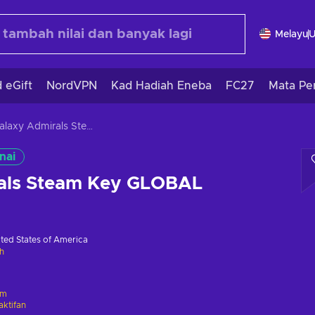
Melayu
 eGift
NordVPN
Kad Hadiah Eneba
FC27
Mata Pe
Galaxy Admirals Steam Key GLOBAL
nai
als Steam Key GLOBAL
ted States of America
h
am
ktifan