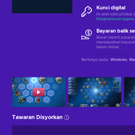
Kunci digital
Ini ialah edisi produk 
Penghantaran segera
Bayaran balik s
Bukan seperti pasara
mendapatkan bayaran 
belum dilihat.
Berfungsi pada
:
Windows
Ma
Tawaran Disyorkan