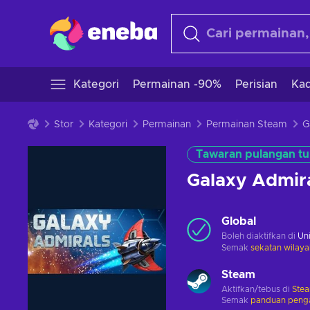
Kategori
Permainan -90%
Perisian
Kad
Stor
Kategori
Permainan
Permainan Steam
Tawaran pulangan tu
Galaxy Admir
Global
Boleh diaktifkan di
Uni
Semak
sekatan wilaya
Steam
Aktifkan/tebus di
Ste
Semak
panduan penga