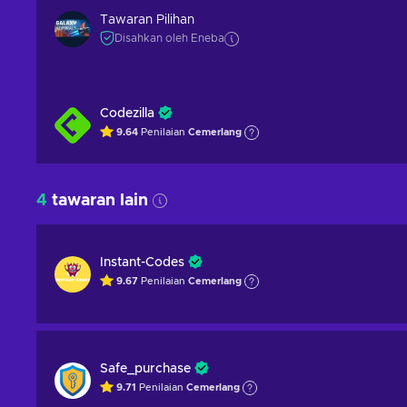
Tawaran Pilihan
Disahkan oleh Eneba
Codezilla
9.64
Penilaian
Cemerlang
4
tawaran lain
Instant-Codes
9.67
Penilaian
Cemerlang
Safe_purchase
9.71
Penilaian
Cemerlang