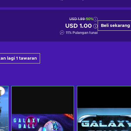
USD 1.99
-50%
USD 1.00
Beli sekarang
11
%
Pulangan tunai
an lagi 1 tawaran