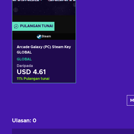
PULANGAN TUNAI
Steam
Arcade Galaxy (PC) Steam Key
GLOBAL
GLOBAL
Daripada
USD 4.61
11
%
Pulangan tunai
Tambah ke troli
M
Lihat tawaran
Ulasan
:
0