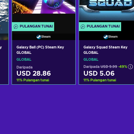
PULANGAN TUNAI
PULANGAN TUNAI
Steam
Steam
y
Galaxy Ball (PC) Steam Key
Galaxy Squad Steam Key
GLOBAL
GLOBAL
GLOBAL
GLOBAL
Daripada
USD 9.99
-49%
Daripada
USD 28.86
USD 5.06
11
%
Pulangan tunai
11
%
Pulangan tunai
Tambah ke troli
Tambah ke troli
Lihat tawaran
Lihat tawaran