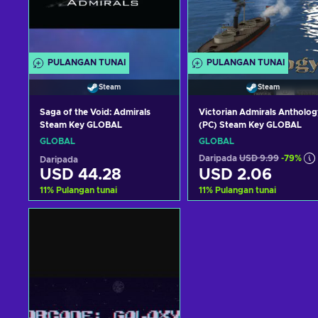
PULANGAN TUNAI
PULANGAN TUNAI
Steam
Steam
Saga of the Void: Admirals
Victorian Admirals Antholog
Steam Key GLOBAL
(PC) Steam Key GLOBAL
GLOBAL
GLOBAL
Daripada
USD 9.99
-79%
Daripada
USD 44.28
USD 2.06
11
%
Pulangan tunai
11
%
Pulangan tunai
Tambah ke troli
Tambah ke troli
Lihat tawaran
Lihat tawaran