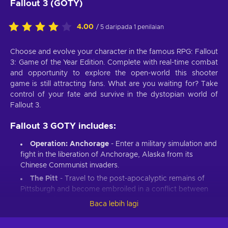
Fallout 3 (GOTY)
4.00
/ 5 daripada 1 penilaian
Choose and evolve your character in the famous RPG: Fallout
3: Game of the Year Edition. Complete with real-time combat
and opportunity to explore the open-world this shooter
game is still attracting fans. What are you waiting for? Take
control of your fate and survive in the dystopian world of
Fallout 3.
Fallout 3 GOTY includes:
Operation: Anchorage
- Enter a military simulation and
fight in the liberation of Anchorage, Alaska from its
Chinese Communist invaders.
The Pitt
- Travel to the post-apocalyptic remains of
Pittsburgh and become embroiled in a conflict between
slaves and their Raider masters.
Baca lebih lagi
Broken Steel
- Increase your level cap to 30, and finish
the fight against the Enclave remnants alongside Liberty