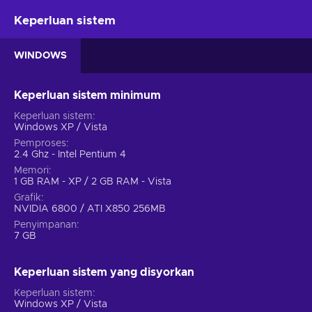
Prime.
Keperluan sistem
Point Lookout
- Embark on a mysterious and open-
ended adventure in a huge, murky swampland along the
WINDOWS
coast of Maryland.
Mothership Zeta
- Defy hostile alien abductors and
fight your way off of the alien mothership, orbiting miles
Keperluan sistem minimum
above the Capital Wasteland.
Keperluan sistem
Windows XP / Vista
Pemproses
2.4 Ghz - Intel Pentium 4
Memori
1 GB RAM - XP / 2 GB RAM - Vista
Grafik
NVIDIA 6800 / ATI X850 256MB
Penyimpanan
7 GB
Keperluan sistem yang disyorkan
Keperluan sistem
Windows XP / Vista