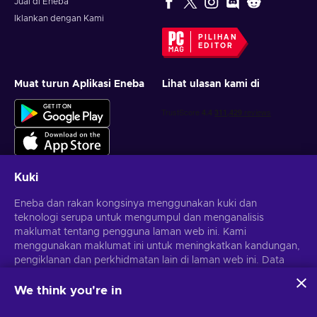
Jual di Eneba
Iklankan dengan Kami
PILIHAN
EDITOR
Muat turun Aplikasi Eneba
Lihat ulasan kami di
Kuki
Eneba dan rakan kongsinya menggunakan kuki dan
Dapatkan tawaran permainan yang diperibadikan
teknologi serupa untuk mengumpul dan menganalisis
maklumat tentang pengguna laman web ini. Kami
Langgan
menggunakan maklumat ini untuk meningkatkan kandungan,
pengiklanan dan perkhidmatan lain di laman web ini. Data
Anda boleh berhenti melanggan pada bila-bila masa.
Lawati notis
Privasi
untuk maklumat lanjut
peribadi anda juga boleh digunakan untuk pemperibadian
iklan.
We think you're in
Dengan mengklik 'Terima semua', anda bersetuju dengan
Melayu
USD