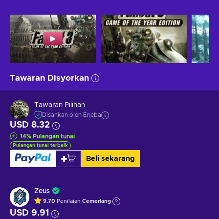
Tawaran Disyorkan
Tawaran Pilihan
Disahkan oleh Eneba
USD 8.32
14
%
Pulangan tunai
Pulangan tunai terbaik
Beli sekarang
Zeus
9.70
Penilaian
Cemerlang
USD 9.91