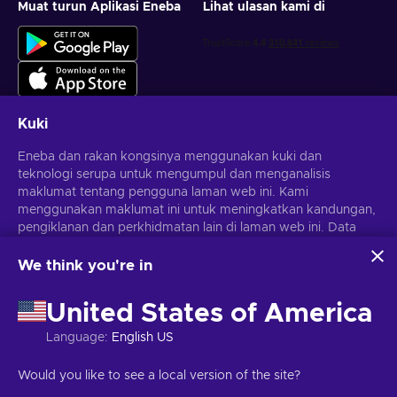
Muat turun Aplikasi Eneba
Lihat ulasan kami di
Kuki
Eneba dan rakan kongsinya menggunakan kuki dan
Dapatkan tawaran permainan yang diperibadikan
teknologi serupa untuk mengumpul dan menganalisis
maklumat tentang pengguna laman web ini. Kami
Langgan
menggunakan maklumat ini untuk meningkatkan kandungan,
pengiklanan dan perkhidmatan lain di laman web ini. Data
Anda boleh berhenti melanggan pada bila-bila masa.
Lawati notis
Privasi
untuk maklumat lanjut
peribadi anda juga boleh digunakan untuk pemperibadian
iklan.
We think you're in
Dengan mengklik 'Terima semua', anda bersetuju dengan
Melayu
USD
penggunaan teknologi ini oleh Eneba dan rakan kongsinya.
United States of America
Anda boleh melaraskan persetujuan anda dengan mengklik
'Sesuaikan'.
Language
:
English US
Untuk mendapatkan maklumat lanjut tentang cara Google
menggunakan data anda, lihat
Keselamatan & Privasi
Hak Cipta © 2026 Eneba. Hak cipta terpelihara.
JSC "Helis Play",
Would you like to see a local version of the site?
Perniagaan Google
.
Gyneju St. 4-333, Vilnius, Republik Lithuania
Terma dan Syarat
,
Notis