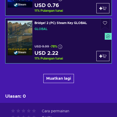
USD 0.76
Steam
11
%
Pulangan tunai
Bridge! 2 (PC) Steam Key GLOBAL
GLOBAL
USD 9.99
-78%
USD 2.22
Steam
11
%
Pulangan tunai
Muatkan lagi
Ulasan
:
0
Cara permainan