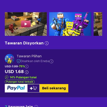
Tawaran Disyorkan
Tawaran Pilihan
Disahkan oleh Eneba
USD 7.99
-79%
USD 1.68
14
%
Pulangan tunai
Pulangan tunai terbaik
Beli sekarang
3
tawaran lain