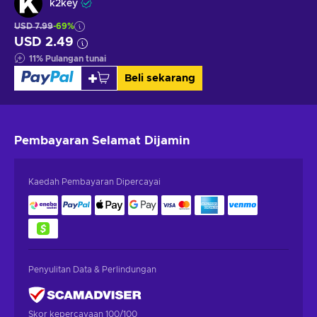
k2key
USD 7.99
-69%
USD 2.49
11
%
Pulangan tunai
Beli sekarang
Pembayaran Selamat
Dijamin
Kaedah Pembayaran Dipercayai
Penyulitan Data & Perlindungan
Skor kepercayaan 100/100