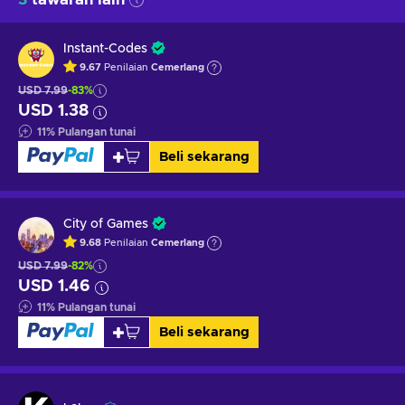
Instant-Codes
9.67
Penilaian
Cemerlang
USD 7.99
-83%
USD 1.38
11
%
Pulangan tunai
Beli sekarang
City of Games
9.68
Penilaian
Cemerlang
USD 7.99
-82%
USD 1.46
11
%
Pulangan tunai
Beli sekarang