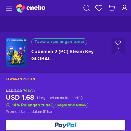
Tawaran pulangan tunai
7
Cubemen 2 (PC) Steam Key
GLOBAL
TAWARAN PILIHAN
USD 7.99
-79%
USD 1.68
Harga belum muktamad
14
%
Pulangan tunai
Pulangan tunai terbaik
Promosi tamat
dalam 51 hari
!