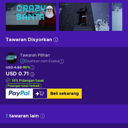
Tawaran Disyorkan
Tawaran Pilihan
Disahkan oleh Eneba
USD 4.99
-86%
USD 0.71
14
%
Pulangan tunai
Pulangan tunai terbaik
Beli sekarang
1
tawaran lain