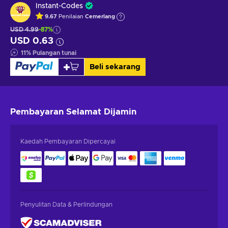
Instant-Codes
9.67
Penilaian
Cemerlang
USD 4.99
-87%
USD 0.63
11
%
Pulangan tunai
Beli sekarang
Pembayaran Selamat
Dijamin
Kaedah Pembayaran Dipercayai
Penyulitan Data & Perlindungan