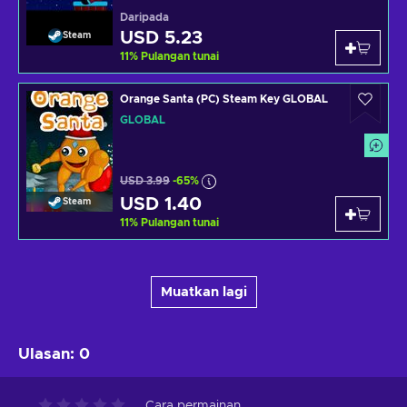
Daripada
USD 5.23
Steam
11
%
Pulangan tunai
Orange Santa (PC) Steam Key GLOBAL
GLOBAL
USD 3.99
-65%
USD 1.40
Steam
11
%
Pulangan tunai
Muatkan lagi
Ulasan
:
0
Cara permainan