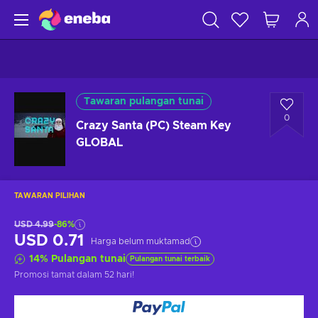
Tawaran pulangan tunai
0
Crazy Santa (PC) Steam Key
GLOBAL
TAWARAN PILIHAN
USD 4.99
-86%
USD 0.71
Harga belum muktamad
14
%
Pulangan tunai
Pulangan tunai terbaik
Promosi tamat
dalam 52 hari
!