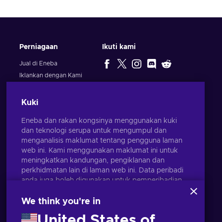
Perniagaan
Ikuti kami
Jual di Eneba
Iklankan dengan Kami
PILIHAN
EDITOR
Kuki
Eneba dan rakan kongsinya menggunakan kuki
dan teknologi serupa untuk mengumpul dan
menganalisis maklumat tentang pengguna laman
web ini. Kami menggunakan maklumat ini untuk
meningkatkan kandungan, pengiklanan dan
perkhidmatan lain di laman web ini. Data peribadi
anda juga boleh digunakan untuk pemperibadian
iklan.
Dengan mengklik 'Terima semua', anda bersetuju
We think you're in
dengan penggunaan teknologi ini oleh Eneba dan
United States of
rakan kongsinya. Anda boleh melaraskan