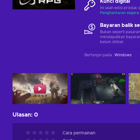
Kunci digital
Ini ialah edisi produk 
Penghantaran segera
Bayaran balik s
Bukan seperti pasara
mendapatkan bayaran 
belum dilihat.
Berfungsi pada
:
Windows
Ulasan
:
0
Cara permainan