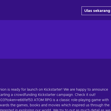
Ulas sekarang
nion is ready for launch on Kickstarter! We are happy to announce
tarting a crowdfunding Kickstarter campaign. Check it out!
03?token=e66fef53 ATOM RPG is a classic role-playing game with
owards the games, books and movies which inspired us through the
nterested in exploring our world. We try to put as much detail as we