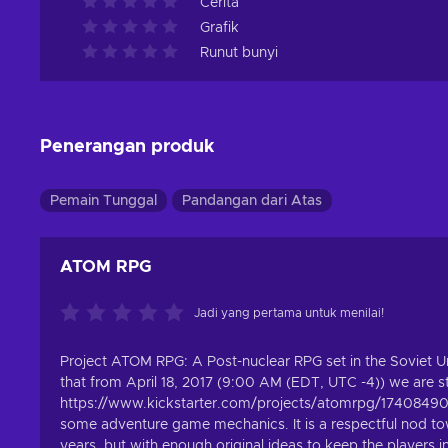
Cerita
Grafik
Runut bunyi
Penerangan produk
Pemain Tunggal
Pandangan dari Atas
ATOM RPG
Jadi yang pertama untuk menilai!
Project ATOM RPG: A Post-nuclear RPG set in the Soviet U
that from April 18, 2017 (9:00 AM (EDT, UTC -4)) we are s
https://www.kickstarter.com/projects/atomrpg/17408490
some adventure game mechanics. It is a respectful nod t
years, but with enough original ideas to keep the players i