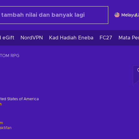
Melayu
 eGift
NordVPN
Kad Hadiah Eneba
FC27
Mata Pe
TOM RPG
ted States of America
h
am
ktifan