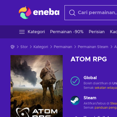
Kategori
Permainan -90%
Perisian
Kad
Stor
Kategori
Permainan
Permainan Steam
A
ATOM RPG
Global
Boleh diaktifkan di
Uni
Semak
sekatan wilaya
Steam
Aktifkan/tebus di
Ste
Semak
panduan penga