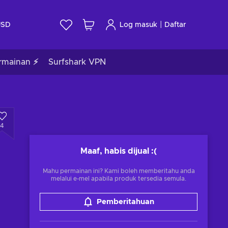
|
USD
Log masuk
Daftar
rmainan ⚡
Surfshark VPN
4
Maaf, habis dijual
:(
Mahu permainan ini? Kami boleh memberitahu anda
melalui e-mel apabila produk tersedia semula.
Pemberitahuan