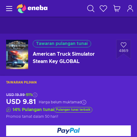
Tawaran pulangan tunai
4869
American Truck Simulator
Steam Key GLOBAL
TAWARAN PILIHAN
USD 19.99
-51%
USD 9.81
Harga belum muktamad
14
%
Pulangan tunai
Pulangan tunai terbaik
Promosi tamat
dalam 50 hari
!