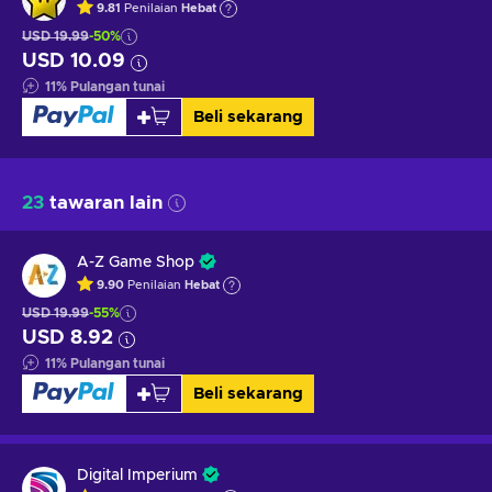
9.81
Penilaian
Hebat
USD 19.99
-50%
USD 10.09
11
%
Pulangan tunai
Beli sekarang
23
tawaran lain
A-Z Game Shop
9.90
Penilaian
Hebat
USD 19.99
-55%
USD 8.92
11
%
Pulangan tunai
Beli sekarang
Digital Imperium