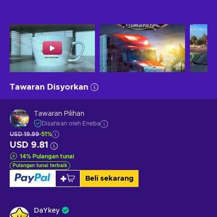
Tawaran Disyorkan
Tawaran Pilihan
Disahkan oleh Eneba
USD 19.99
-51%
USD 9.81
14
%
Pulangan tunai
Pulangan tunai terbaik
Beli sekarang
DaYkey