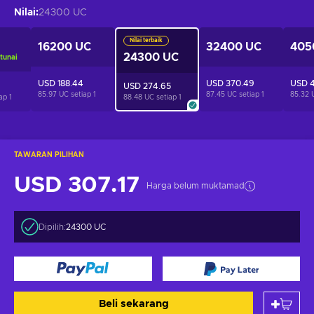
Nilai
:
24300 UC
Nilai terbaik
16200 UC
32400 UC
405
24300 UC
tunai
USD 188.44
USD 370.49
USD 
USD 274.65
85.97 UC setiap
1
87.45 UC setiap
1
85.32 
iap
1
88.48 UC setiap
1
TAWARAN PILIHAN
USD 307.17
Harga belum muktamad
Dipilih:
24300 UC
Beli sekarang