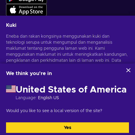
Kuki
Eneba dan rakan kongsinya menggunakan kuki dan
Dapatkan tawaran permainan yang diperibadikan
teknologi serupa untuk mengumpul dan menganalisis
maklumat tentang pengguna laman web ini. Kami
Langgan
menggunakan maklumat ini untuk meningkatkan kandungan,
pengiklanan dan perkhidmatan lain di laman web ini. Data
Anda boleh berhenti melanggan pada bila-bila masa.
Lawati notis
Privasi
untuk maklumat lanjut
peribadi anda juga boleh digunakan untuk pemperibadian
iklan.
We think you're in
Dengan mengklik 'Terima semua', anda bersetuju dengan
Melayu
USD
penggunaan teknologi ini oleh Eneba dan rakan kongsinya.
United States of America
Anda boleh melaraskan persetujuan anda dengan mengklik
'Sesuaikan'.
Language
:
English US
Untuk mendapatkan maklumat lanjut tentang cara Google
menggunakan data anda, lihat
Keselamatan & Privasi
Hak Cipta © 2026 Eneba. Hak cipta terpelihara.
JSC "Helis Play",
Would you like to see a local version of the site?
Perniagaan Google
.
Gyneju St. 4-333, Vilnius, Republik Lithuania
Terma dan Syarat
,
Notis
privasi
,
Pilihan kuki
.
Yes
Terima semua
Sesuaikan