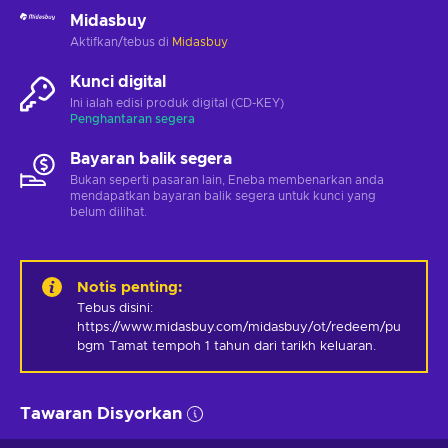
Midasbuy
Aktifkan/tebus di
Midasbuy
Kunci digital
Ini ialah edisi produk digital (CD-KEY)
Penghantaran segera
Bayaran balik segera
Bukan seperti pasaran lain, Eneba membenarkan anda
mendapatkan bayaran balik segera untuk kunci yang
belum dilihat.
Notis penting
:
Tebus disini: 
https://www.midasbuy.com/midasbuy/ot/redeem/pu
bgm Tamat tempoh 1 tahun dari tarikh keluaran.
Tawaran Disyorkan