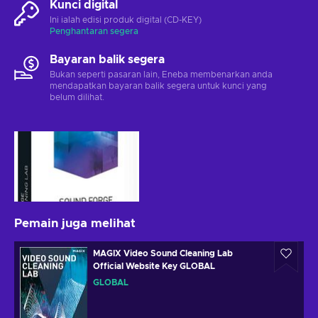
Kunci digital
Ini ialah edisi produk digital (CD-KEY)
Penghantaran segera
Bayaran balik segera
Bukan seperti pasaran lain, Eneba membenarkan anda
mendapatkan bayaran balik segera untuk kunci yang
belum dilihat.
Pemain juga melihat
MAGIX Video Sound Cleaning Lab
Official Website Key GLOBAL
GLOBAL