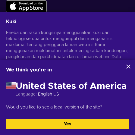
Kuki
Eneba dan rakan kongsinya menggunakan kuki dan
Dapatkan tawaran permainan yang diperibadikan
teknologi serupa untuk mengumpul dan menganalisis
maklumat tentang pengguna laman web ini. Kami
Langgan
menggunakan maklumat ini untuk meningkatkan kandungan,
pengiklanan dan perkhidmatan lain di laman web ini. Data
Anda boleh berhenti melanggan pada bila-bila masa.
Lawati notis
Privasi
untuk maklumat lanjut
peribadi anda juga boleh digunakan untuk pemperibadian
iklan.
We think you're in
Dengan mengklik 'Terima semua', anda bersetuju dengan
Melayu
USD
penggunaan teknologi ini oleh Eneba dan rakan kongsinya.
United States of America
Anda boleh melaraskan persetujuan anda dengan mengklik
'Sesuaikan'.
Language
:
English US
Untuk mendapatkan maklumat lanjut tentang cara Google
menggunakan data anda, lihat
Keselamatan & Privasi
Hak Cipta © 2026 Eneba. Hak cipta terpelihara.
JSC "Helis Play",
Would you like to see a local version of the site?
Perniagaan Google
.
Gyneju St. 4-333, Vilnius, Republik Lithuania
Terma dan Syarat
,
Notis
privasi
,
Pilihan kuki
.
Yes
Terima semua
Sesuaikan