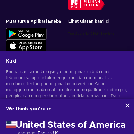
PILIHAN
EDITOR
Muat turun Aplikasi Eneba
Lihat ulasan kami di
Kuki
Eneba dan rakan kongsinya menggunakan kuki dan
Dapatkan tawaran permainan yang diperibadikan
teknologi serupa untuk mengumpul dan menganalisis
maklumat tentang pengguna laman web ini. Kami
Langgan
menggunakan maklumat ini untuk meningkatkan kandungan,
Anda boleh berhenti melanggan pada bila-bila masa.
pengiklanan dan perkhidmatan lain di laman web ini. Data
Lawati notis
Privasi
untuk maklumat lanjut
peribadi anda juga boleh digunakan untuk pemperibadian
iklan.
We think you're in
Dengan mengklik 'Terima semua', anda bersetuju dengan
Melayu
USD
penggunaan teknologi ini oleh Eneba dan rakan kongsinya.
United States of America
Anda boleh melaraskan persetujuan anda dengan mengklik
'Sesuaikan'.
Language
:
English US