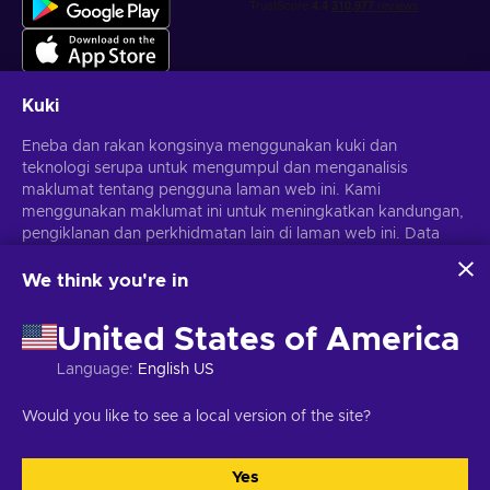
Kuki
Eneba dan rakan kongsinya menggunakan kuki dan
Dapatkan tawaran permainan yang diperibadikan
teknologi serupa untuk mengumpul dan menganalisis
maklumat tentang pengguna laman web ini. Kami
Langgan
menggunakan maklumat ini untuk meningkatkan kandungan,
pengiklanan dan perkhidmatan lain di laman web ini. Data
Anda boleh berhenti melanggan pada bila-bila masa.
Lawati notis
Privasi
untuk maklumat lanjut
peribadi anda juga boleh digunakan untuk pemperibadian
iklan.
We think you're in
Dengan mengklik 'Terima semua', anda bersetuju dengan
Melayu
USD
penggunaan teknologi ini oleh Eneba dan rakan kongsinya.
United States of America
Anda boleh melaraskan persetujuan anda dengan mengklik
'Sesuaikan'.
Language
:
English US
Untuk mendapatkan maklumat lanjut tentang cara Google
menggunakan data anda, lihat
Keselamatan & Privasi
Hak Cipta © 2026 Eneba. Hak cipta terpelihara.
JSC "Helis Play",
Would you like to see a local version of the site?
Perniagaan Google
.
Gyneju St. 4-333, Vilnius, Republik Lithuania
Terma dan Syarat
,
Notis
privasi
,
Pilihan kuki
.
Yes
Terima semua
Sesuaikan