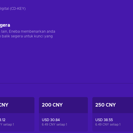
digital (CD-KEY)
egera
n lain, Eneba membenarkan anda
balik segera untuk kunci yang
CNY
200 CNY
250 CNY
.12
USD 30.84
USD 38.55
Y setiap
1
6.49 CNY setiap
1
6.49 CNY setiap
1