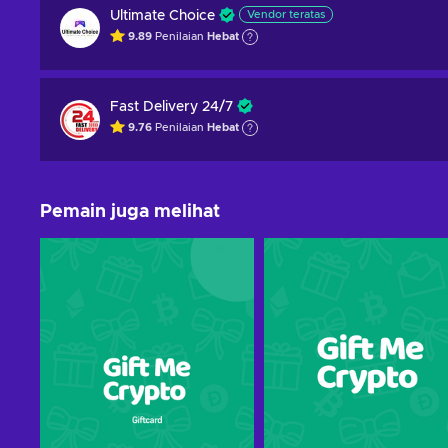
Ultimate Choice
Vendor teratas
9.89
Penilaian
Hebat
Fast Delivery 24/7
9.76
Penilaian
Hebat
Pemain juga melihat