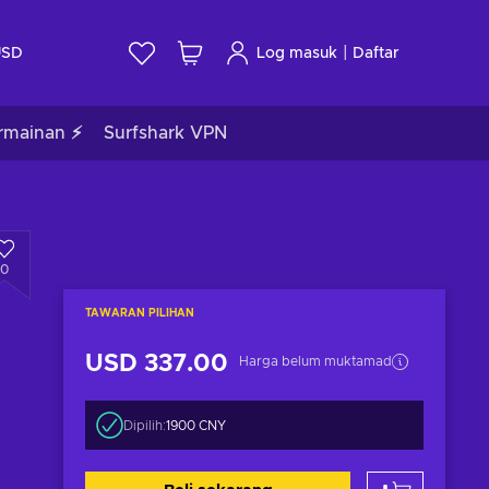
|
USD
Log masuk
Daftar
rmainan ⚡
Surfshark VPN
0
TAWARAN PILIHAN
USD 337.00
Harga belum muktamad
Dipilih:
1900 CNY