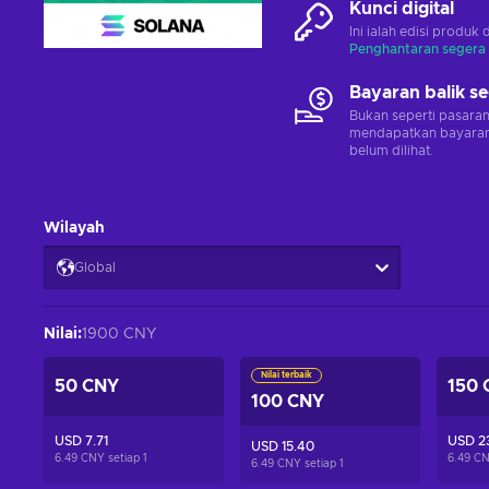
Kunci digital
Ini ialah edisi produk 
Penghantaran segera
Bayaran balik s
Bukan seperti pasara
mendapatkan bayaran 
belum dilihat.
Wilayah
Global
Nilai
:
1900 CNY
Nilai terbaik
50 CNY
150 
100 CNY
USD 7.71
USD 23
USD 15.40
6.49 CNY setiap
1
6.49 CN
6.49 CNY setiap
1