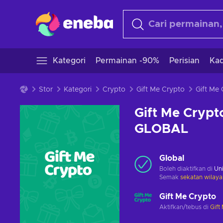
Kategori
Permainan -90%
Perisian
Kad
Stor
Kategori
Crypto
Gift Me Crypto
Gift Me Crypt
GLOBAL
Global
Boleh diaktifkan di
Uni
Semak
sekatan wilaya
Gift Me Crypto
Aktifkan/tebus di
Gift