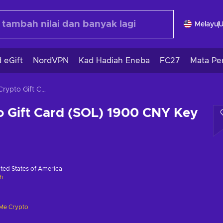
Melayu
 eGift
NordVPN
Kad Hadiah Eneba
FC27
Mata Pe
Gift Me Crypto Gift Card (SOL) 1900 CNY Key GLOBAL
o Gift Card (SOL) 1900 CNY Key
ted States of America
h
 Me Crypto