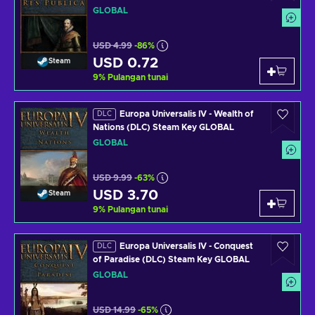
GLOBAL
USD 4.99
-86%
USD 0.72
Steam
9
%
Pulangan tunai
Europa Universalis IV - Wealth of
DLC
Nations (DLC) Steam Key GLOBAL
GLOBAL
USD 9.99
-63%
USD 3.70
Steam
9
%
Pulangan tunai
Europa Universalis IV - Conquest
DLC
of Paradise (DLC) Steam Key GLOBAL
GLOBAL
USD 14.99
-65%