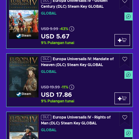
Europa Universalis IV - Golden
DLC
Century (DLC) Steam Key GLOBAL
GLOBAL
USD 9.99
-43%
USD 5.67
Steam
9
%
Pulangan tunai
Europa Universalis IV: Mandate of
DLC
Heaven (DLC) Steam Key GLOBAL
GLOBAL
USD 19.99
-11%
USD 17.86
Steam
9
%
Pulangan tunai
Europa Universalis IV - Rights of
DLC
Man (DLC) Steam Key GLOBAL
GLOBAL