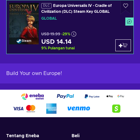
Europa Universalis IV - Cradle of
DLC
Civilization (DLC) Steam Key GLOBAL
GLOBAL
USD 19.99
-29%
USD 14.14
Steam
9
%
Pulangan tunai
Build Your own Europe!
Tentang Eneba
Beli