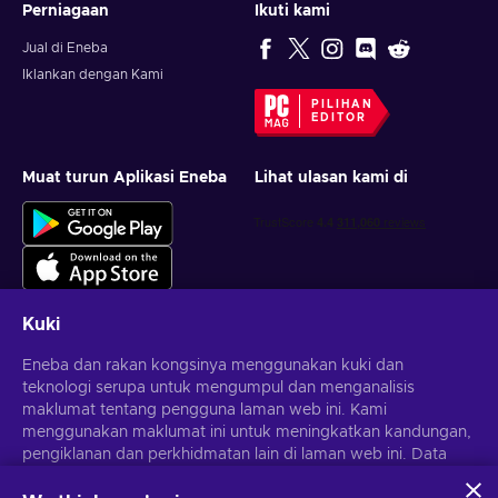
Perniagaan
Ikuti kami
Jual di Eneba
Iklankan dengan Kami
PILIHAN
EDITOR
Muat turun Aplikasi Eneba
Lihat ulasan kami di
Kuki
Eneba dan rakan kongsinya menggunakan kuki dan
Dapatkan tawaran permainan yang diperibadikan
teknologi serupa untuk mengumpul dan menganalisis
maklumat tentang pengguna laman web ini. Kami
Langgan
menggunakan maklumat ini untuk meningkatkan kandungan,
Anda boleh berhenti melanggan pada bila-bila masa.
pengiklanan dan perkhidmatan lain di laman web ini. Data
Lawati notis
Privasi
untuk maklumat lanjut
peribadi anda juga boleh digunakan untuk pemperibadian