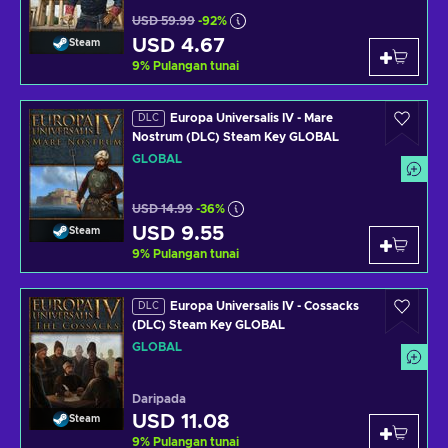
USD 59.99
-92%
USD 4.67
Steam
9
%
Pulangan tunai
Europa Universalis IV - Mare
DLC
Nostrum (DLC) Steam Key GLOBAL
GLOBAL
USD 14.99
-36%
USD 9.55
Steam
9
%
Pulangan tunai
Europa Universalis IV - Cossacks
DLC
(DLC) Steam Key GLOBAL
GLOBAL
Daripada
USD 11.08
Steam
9
%
Pulangan tunai