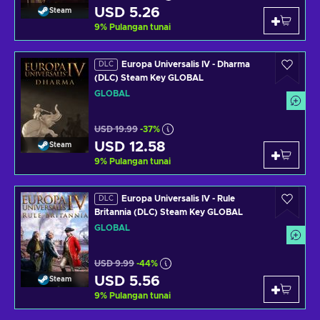
USD 5.26
Steam
9
%
Pulangan tunai
Europa Universalis IV - Dharma
DLC
(DLC) Steam Key GLOBAL
GLOBAL
USD 19.99
-37%
USD 12.58
Steam
9
%
Pulangan tunai
Europa Universalis IV - Rule
DLC
Britannia (DLC) Steam Key GLOBAL
GLOBAL
USD 9.99
-44%
USD 5.56
Steam
9
%
Pulangan tunai