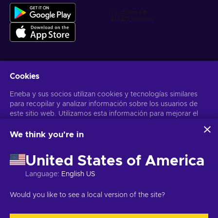
Cookies
Obtén ofertas personalizadas de videojuegos
Eneba y sus socios utilizan cookies y tecnologías similares
Suscribirse
para recopilar y analizar información sobre los usuarios de
Puedes darte de baja en cualquier momento. Visita el apartado
este sitio web. Utilizamos esta información para mejorar el
Aviso
de Privacidad
para más información
contenido, la publicidad y otros servicios del sitio. Tus datos
personales también pueden emplearse para personalizar los
We think you're in
anuncios que ves.
Español Latinoamericano
USD
Al hacer clic en «Aceptar todo», das tu consentimiento para
United States of America
que Eneba y sus socios utilicen estas tecnologías. Puedes
ajustar tu consentimiento haciendo clic en «Personalizar»
Language
:
English US
. Para obtener más información sobre cómo Google utiliza
tus datos, consulta la
Seguridad y Privacidad de Google
Copyright © 2026 Eneba. Todos los derechos reservados.
SA “Helis
Would you like to see a local version of the site?
Business
.
play”, C/Gyneju 4-333, Vilnius, República de Lituania
Términos y
Condiciones
,
Aviso de Privacidad
,
Preferencias de las cookies
.