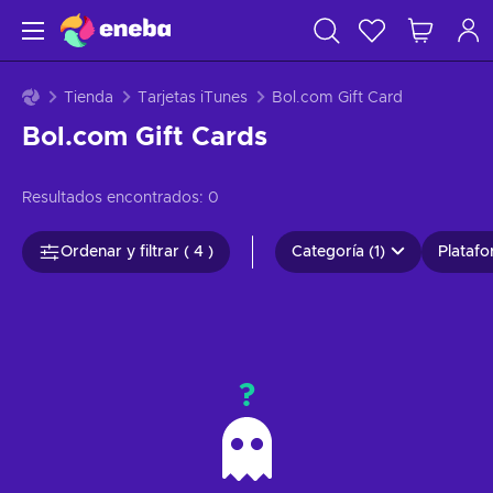
Tienda
Tarjetas iTunes
Bol.com Gift Card
Bol.com Gift Cards
Resultados encontrados:
0
Ordenar y filtrar ( 4 )
Categoría (1)
Platafo
?