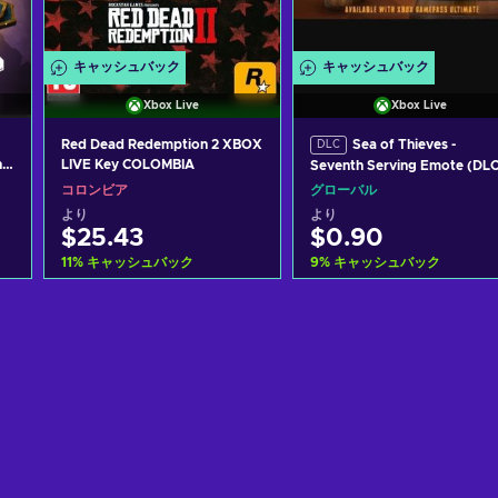
キャッシュバック
キャッシュバック
Xbox Live
Xbox Live
Red Dead Redemption 2 XBOX
Sea of Thieves -
DLC
ns
LIVE Key COLOMBIA
Seventh Serving Emote (DLC
PC/XBOX LIVE Key GLOBAL
コロンビア
グローバル
より
より
$25.43
$0.90
11
%
キャッシュバック
9
%
キャッシュバック
カートに入れる
カートに入れる
View offers
View offers