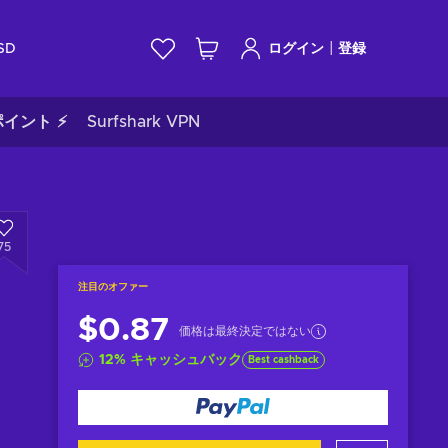
|
SD
ログイン
登録
イント ⚡
Surfshark VPN
75
注目のオファー
$0.87
価格は最終決定ではない
12
%
キャッシュバック
Best cashback