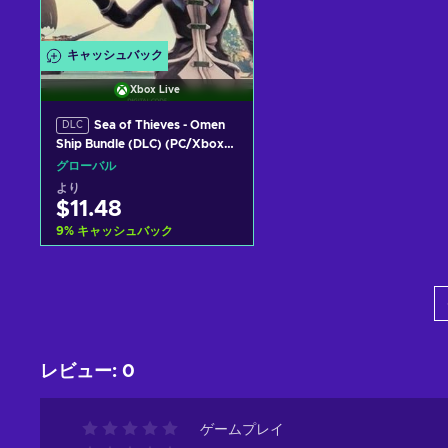
キャッシュバック
Xbox Live
Sea of Thieves - Omen
DLC
Ship Bundle (DLC) (PC/Xbox
One) Xbox Live Key GLOBAL
グローバル
より
$11.48
9
%
キャッシュバック
カートに入れる
View offers
レビュー
:
0
ゲームプレイ