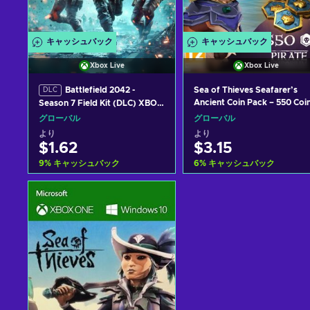
キャッシュバック
キャッシュバック
Xbox Live
Xbox Live
Battlefield 2042 -
Sea of Thieves Seafarer’s
DLC
Ancient Coin Pack – 550 Coi
Season 7 Field Kit (DLC) XBOX
PC/XBOX LIVE Key GLOBAL
LIVE Key GLOBAL
グローバル
グローバル
より
より
$1.62
$3.15
9
%
キャッシュバック
6
%
キャッシュバック
カートに入れる
カートに入れる
View offers
View offers