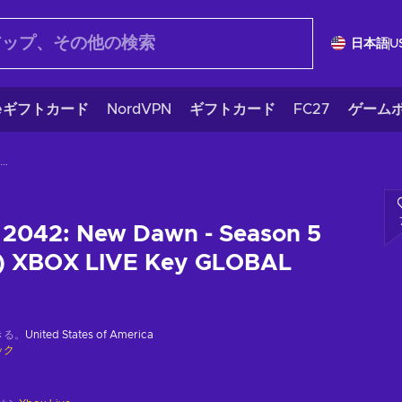
日本語
U
eギフトカード
NordVPN
ギフトカード
FC27
ゲームポ
Battlefield 2042: New Dawn - Season 5 Field Kit (DLC) XBOX LIVE Key GLOBAL
d 2042: New Dawn - Season 5
LC) XBOX LIVE Key GLOBAL
きる。
United States of America
ック