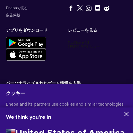
Enebaで売る
広告掲載
アプリをダウンロード
レビューを見る
パーソナライズされたゲーム情報を入手
クッキー
サブスクライブ
Eneba and its partners use cookies and similar technologies
配信停止はいつでも可能です。詳しくは
個人情報保護方針
をご覧くださ
い。
to collect and analyze information about users of this
website. We use this information to enhance content,
We think you're in
advertising, and other services on the site. Your personal data
日本語
USD
may also be used for ads personalization.