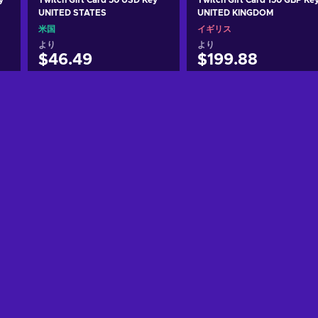
UNITED STATES
UNITED KINGDOM
米国
イギリス
より
より
$46.49
$199.88
カートに入れる
カートに入れる
View offers
View offers