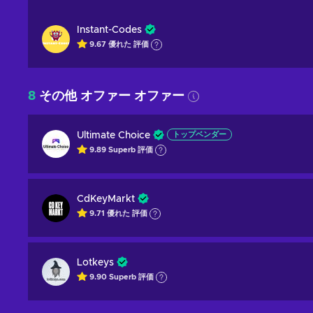
Instant-Codes
9.67
優れた
評価
8
その他 オファー オファー
Ultimate Choice
トップベンダー
9.89
Superb
評価
CdKeyMarkt
9.71
優れた
評価
Lotkeys
9.90
Superb
評価