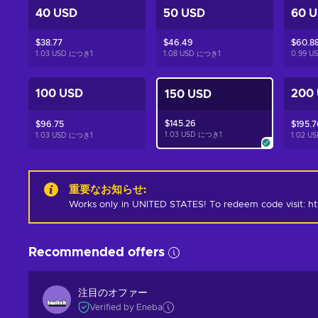
40 USD
50 USD
60 
$38.77
$46.49
$60.8
1.03 USD につき
1
1.08 USD につき
1
0.99 
100 USD
200
150 USD
$145.26
$96.75
$195.7
1.03 USD につき
1
1.03 USD につき
1
1.02 
重要なお知らせ
:
Works only in UNITED STATES! To redeem code visit: ht
Recommended offers
注目のオファー
Verified by Eneba