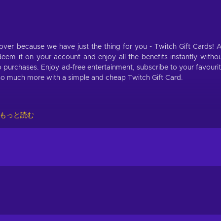
over because we have just the thing for you - Twitch Gift Cards! A
em it on your account and enjoy all the benefits instantly witho
o purchases. Enjoy ad-free entertainment, subscribe to your favouri
 so much more with a simple and cheap Twitch Gift Card.
of 150 USD will be added to your Twitch Wallet as Bits. Bits are t
もっと読む
several things:
 gift sub? Let them enjoy a 1-month sub;
h enthusiast? Reward them with some Bits;
d close to your heart? Let them know by donating Bits;
 your experience? Make them go away with Turbo.
D key is the fact that you can use these funds to make purchases 
p payment methods - just use this digital voucher and get what y