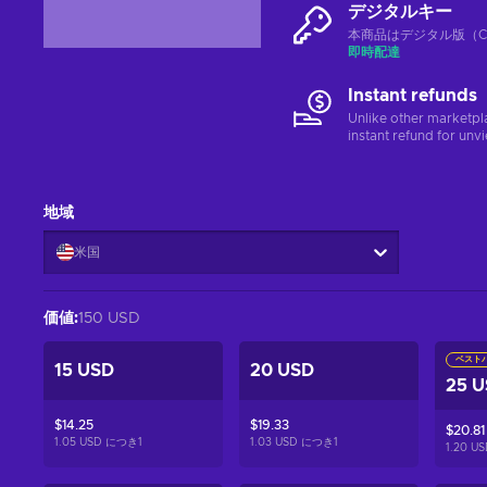
デジタルキー
本商品はデジタル版（CD
即時配達
Instant refunds
Unlike other marketpl
instant refund for unv
地域
米国
価値
:
150 USD
ベスト
15 USD
20 USD
25 
$14.25
$19.33
$20.81
1.05 USD につき
1
1.03 USD につき
1
1.20 