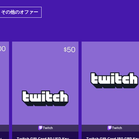
 その他のオファー
Twitch
Twitch
y
Twitch Gift Card 50 USD Key
Twitch Gift Card 150 GBP Ke