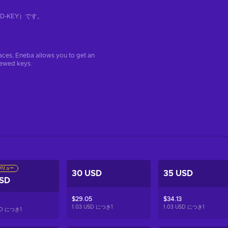
-KEY）です。
aces, Eneba allows you to get an
iewed keys.
バリュー
30 USD
35 USD
USD
$29.05
$34.13
1.03 USD につき
1
1.03 USD につき
1
USD につき
1