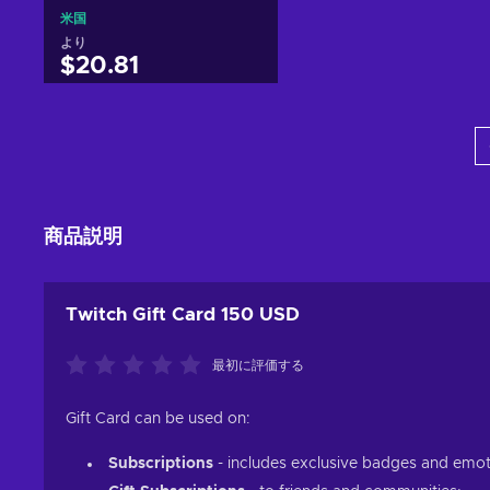
米国
より
$20.81
カートに入れる
View offers
商品説明
Twitch Gift Card 150 USD
最初に評価する
Gift Card can be used on:
Subscriptions
- includes exclusive badges and emot