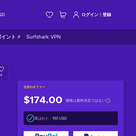
|
SD
ログイン
登録
イント ⚡
Surfshark VPN
4
注目のオファー
$174.00
価格は最終決定ではない
選ばれた：
150 USD