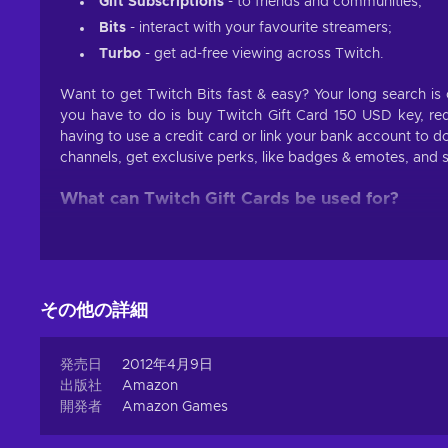
Gift Subscriptions
- to friends and communities;
Bits
- interact with your favourite streamers;
Turbo
- get ad-free viewing across Twitch.
Want to get Twitch Bits fast & easy? Your long search is 
you have to do is buy Twitch Gift Card 150 USD key, rede
having to use a credit card or link your bank account to d
channels, get exclusive perks, like badges & emotes, and
What can Twitch Gift Cards be used for?
Once you activate this digital gift card, the equivalent 
currency of this streaming platform which can be used for 
Subscription gifting
- know someone who deserves a
その他の詳細
Gifts to friends
- want to surprise a hardcore Twitc
Gifts to streamers
- have a streamer that is dear an
発売日
2012年4月9日
No more ads
- tired of advertisements clogging up
出版社
Amazon
開発者
Amazon Games
Probably the best thing about the Twitch Gift Card 150 US
Twitch. There’s no more need to use bank cards or set u