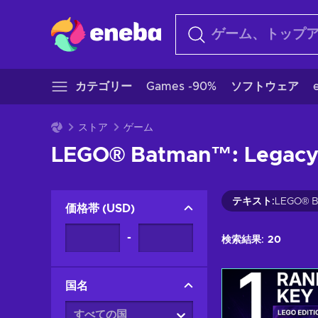
カテゴリー
Games -90%
ソフトウェア
ストア
ゲーム
LEGO® Batman™: Legacy 
テキスト
:
LEGO® Ba
価格帯
(
USD
)
-
検索結果:
20
国名
すべての国