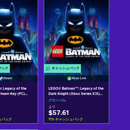
w offers
View offers
バック
キャッシュバック
Steam
Xbox Live
 Legacy of the
LEGO® Batman™: Legacy of the
Steam Key (PC)
Dark Knight (Xbox Series X|S)
RICA
XBOX LIVE Key GLOBAL
グローバル
より
$57.61
ュバック
11
%
キャッシュバック