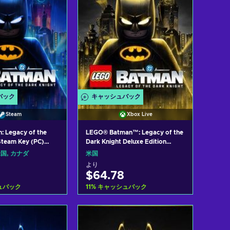
バック
キャッシュバック
Steam
Xbox Live
 Legacy of the
LEGO® Batman™: Legacy of the
Steam Key (PC)
Dark Knight Deluxe Edition
RTH AMERICA
(Xbox Series X|S) XBOX LIVE
国, カナダ
米国
Key UNITED STATES
より
$64.78
ュバック
11
%
キャッシュバック
トに入れる
カートに入れる
w offers
View offers