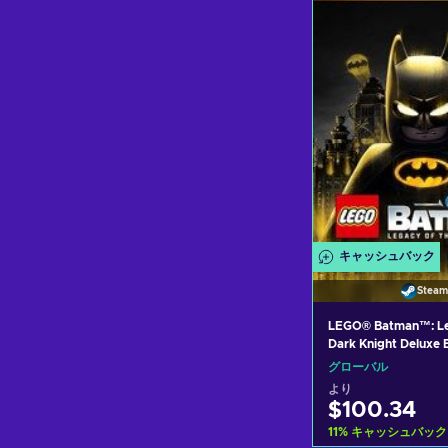
カートに入
View off
キャッシュバック
Steam
LEGO® Batman™: Le
Dark Knight Deluxe E
Pre-Order Bonus St
グローバル
GLOBAL
より
$100.34
11
%
キャッシュバック