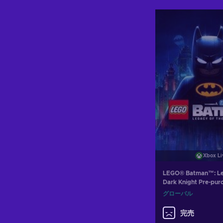
カートに入
View off
Xbox Li
LEGO® Batman™: Le
Dark Knight Pre-pur
Series X|S) XBOX LI
グローバル
GLOBAL
完売