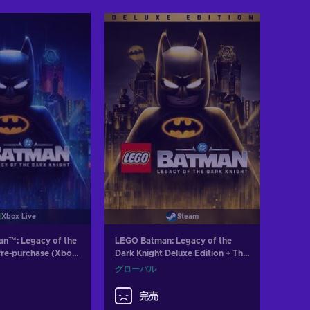
トに入れる
w offers
Xbox Live
Steam
n™: Legacy of the
LEGO Batman: Legacy of the
Pre-purchase (Xbox
Dark Knight Deluxe Edition + The
XBOX LIVE Key
Dark Knight Returns Batsuit Skin
グローバル
TES
Steam Key (PC) GLOBAL
完売