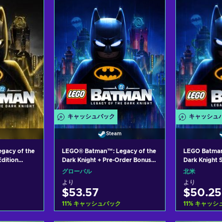
ers
Vie
キャッシュバック
キャッシュ
Steam
gacy of the
LEGO® Batman™: Legacy of the
LEGO Batman:
Edition
Dark Knight + Pre-Order Bonus
Dark Knight 
W
Steam Key (PC) GLOBAL
NORTH AME
グローバル
北米
より
より
$53.57
$50.25
11
%
キャッシュバック
11
%
キャッシ