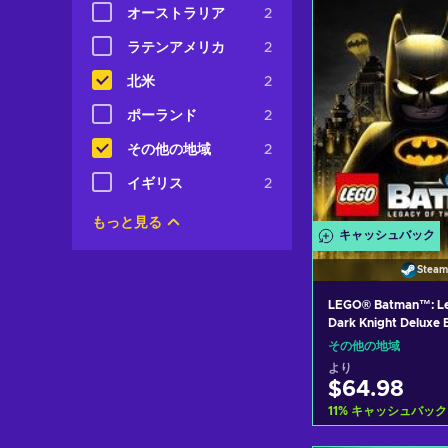
オーストラリア
2
View off
ラテンアメリカ
2
北米
2
ポーランド
2
その他の地域
2
イギリス
2
もっと見る
キャッシュバック
Steam
LEGO® Batman™: Le
Dark Knight Deluxe 
Steam Key (PC) RO
その他の地域
より
$64.98
11
%
キャッシュバック