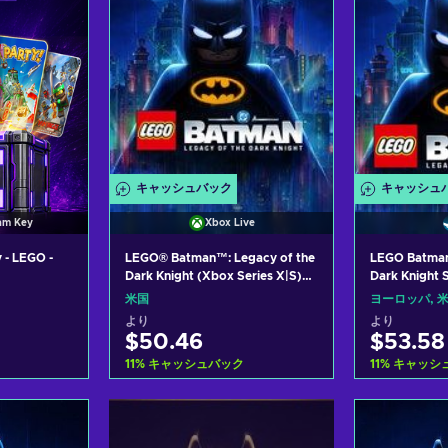
キャッシュバック
キャッシュ
am Key
Xbox Live
 - LEGO -
LEGO® Batman™: Legacy of the
LEGO Batman:
Dark Knight (Xbox Series X|S)
Dark Knight 
XBOX LIVE Key UNITED STATES
EUROPE/NO
米国
ヨーロッパ, 米
より
より
$50.46
$53.58
11
%
キャッシュバック
11
%
キャッシ
れる
カートに入れる
カー
ers
View offers
Vie