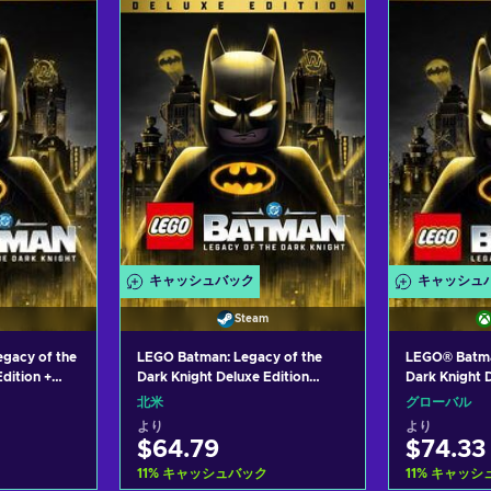
れる
カートに入れる
カー
ers
View offers
Vie
キャッシュバック
キャッシュ
Steam
gacy of the
LEGO Batman: Legacy of the
LEGO® Batma
dition +
Dark Knight Deluxe Edition
Dark Knight 
eam Key (PC)
Steam Key (PC) NORTH
(Xbox Series
北米
グローバル
AMERICA
Key GLOBAL
より
より
$64.79
$74.33
11
%
キャッシュバック
11
%
キャッシ