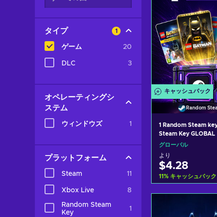
タイプ
1
ゲーム
20
DLC
3
キャッシュバック
オペレーティングシ
ステム
Random Ste
ウィンドウズ
1
1 Random Steam key
Steam Key GLOBAL
グローバル
より
プラットフォーム
$4.28
Steam
11
11
%
キャッシュバック
Xbox Live
8
カートに入
Random Steam
1
Key
View off