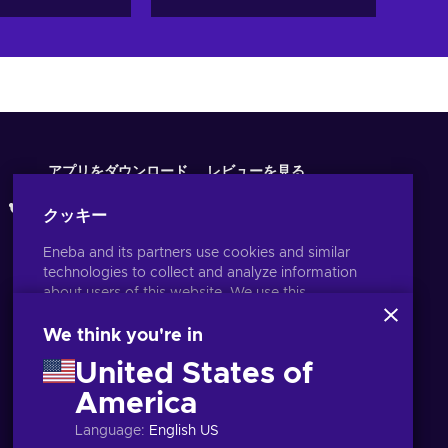
アプリをダウンロード
レビューを見る
クッキー
Eneba and its partners use cookies and similar
technologies to collect and analyze information
about users of this website. We use this
information to enhance content, advertising, and
other services on the site. Your personal data may
We think you're in
also be used for ads personalization.
United States of
By clicking 'Accept all', you consent to the use of
these technologies by Eneba and its partners. You
America
日本語
USD
can adjust your consent by clicking 'Customize'.
Language
:
English US
For more information on how Google uses your