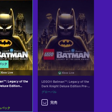
トに入れる
カートに入れる
w offers
View offers
バック
Xbox Live
Xbox Live
n™: Legacy of the
LEGO® Batman™: Legacy of the
Deluxe Edition
Dark Knight Deluxe Edition Pre-
 X|S) XBOX LIVE
purchase (Xbox Series X|S)
グローバル
XBOX LIVE Key GLOBAL
完売
ュバック