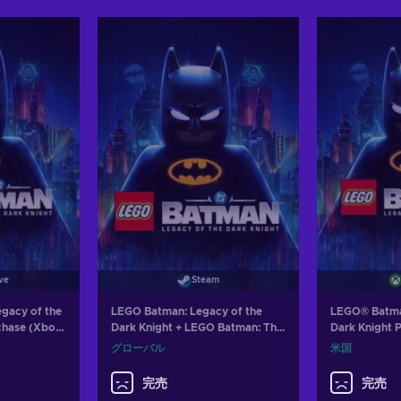
れる
カートに入れる
カー
ers
View offers
Vie
ve
Steam
gacy of the
LEGO Batman: Legacy of the
LEGO® Batma
chase (Xbox
Dark Knight + LEGO Batman: The
Dark Knight 
VE Key
Dark Knight Returns Batsuit Skin
Series X|S) 
グローバル
米国
Steam Key (PC) GLOBAL
UNITED STA
完売
完売