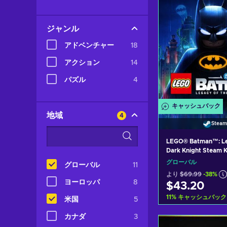
ジャンル
アドベンチャー
18
アクション
14
パズル
4
キャッシュバック
地域
4
Steam
LEGO® Batman™: Le
Dark Knight Steam K
GLOBAL
グローバル
グローバル
11
より
$69.99
-38%
ヨーロッパ
8
$43.20
11
%
キャッシュバック
米国
5
カナダ
3
カートに入