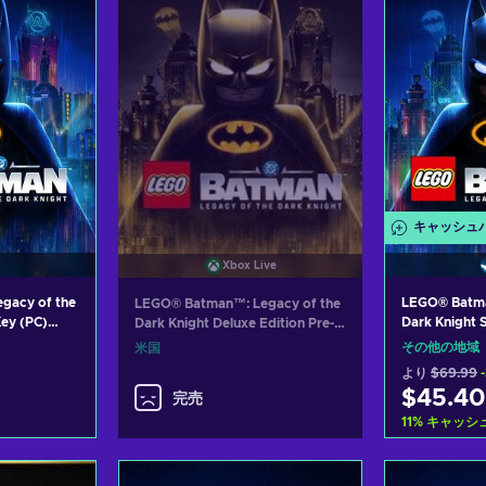
キャッシュ
Xbox Live
gacy of the
LEGO® Batma
LEGO® Batman™: Legacy of the
ey (PC)
Dark Knight 
Dark Knight Deluxe Edition Pre-
ROW
purchase (Xbox Series X|S)
その他の地域
米国
XBOX LIVE Key UNITED STATES
より
$69.99
$45.40
完売
11
%
キャッシ
れる
カー