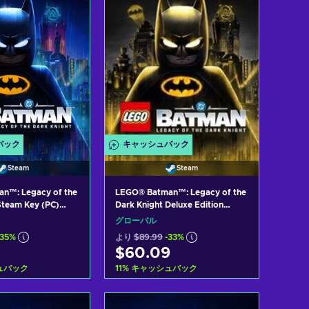
バック
キャッシュバック
Steam
Steam
n™: Legacy of the
LEGO® Batman™: Legacy of the
Steam Key (PC)
Dark Knight Deluxe Edition
Steam Key (PC) GLOBAL
グローバル
-35%
より
$89.99
-33%
$60.09
ュバック
11
%
キャッシュバック
トに入れる
カートに入れる