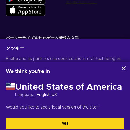
パーソナライズされたゲーム情報を入手
クッキー
サブスクライブ
Eneba and its partners use cookies and similar technologies
配信停止はいつでも可能です。詳しくは
個人情報保護方針
をご覧くださ
い。
to collect and analyze information about users of this
website. We use this information to enhance content,
We think you're in
advertising, and other services on the site. Your personal data
日本語
USD
may also be used for ads personalization.
United States of America
By clicking 'Accept all', you consent to the use of these
technologies by Eneba and its partners. You can adjust your
Language
:
English US
consent by clicking 'Customize'.
For more information on how Google uses your data, see
著作権 ©2026 Eneba.無断複写・転載を禁じます。
JSC "Helis play",
Would you like to see a local version of the site?
Google Business Safety & Privacy
.
Gyneju St. 4-333, Vilnius, Republic of Lithuania
ご利用条件
,
プライバシー
ポリシー
,
クッキーの設定
.
Yes
すべてを受け入れる
カスタマイズ