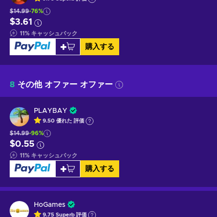
$14.99
-76%
$3.61
11
%
キャッシュバック
購入する
8
その他 オファー オファー
PLAYBAY
9.50
優れた
評価
$14.99
-96%
$0.55
11
%
キャッシュバック
購入する
HoGames
9.75
Superb
評価