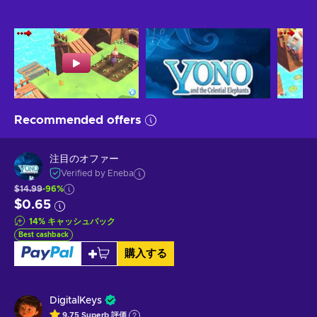
Recommended offers
注目のオファー
Verified by Eneba
$14.99
-96%
$0.65
14
%
キャッシュバック
Best cashback
購入する
DigitalKeys
9.75
Superb
評価