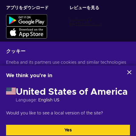
アプリをダウンロード
レビューを見る
クッキー
パーソナライズされたゲーム情報を入手
Eneba and its partners use cookies and similar technologies
to collect and analyze information about users of this
サブスクライブ
website. We use this information to enhance content,
We think you're in
advertising, and other services on the site. Your personal data
配信停止はいつでも可能です。詳しくは
個人情報保護方針
をご覧くださ
may also be used for ads personalization.
い。
United States of America
By clicking 'Accept all', you consent to the use of these
technologies by Eneba and its partners. You can adjust your
Language
:
English US
consent by clicking 'Customize'.
日本語
USD
For more information on how Google uses your data, see
Would you like to see a local version of the site?
Google Business Safety & Privacy
.
Yes
すべてを受け入れる
カスタマイズ
著作権 ©2026 Eneba.無断複写・転載を禁じます。
JSC "Helis play",