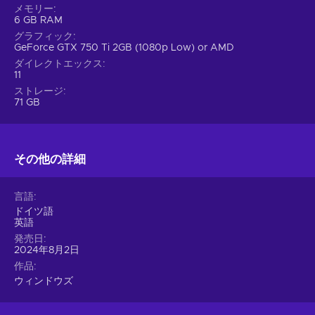
decision made by you. The game gives a feeling of immense
メモリー
6 GB RAM
power. This great amount of control is what motivates you to
do your best and master the game, and that’s why this game
グラフィック
GeForce GTX 750 Ti 2GB (1080p Low) or AMD
is so enthralling.
ダイレクトエックス
11
Features
ストレージ
71 GB
UBOAT key encompasses many neat features! Prepare to
spend hours playing this title, especially since it includes
these gameplay elements:
その他の詳細
Naval – The gameplay incorporates large sea vessels,
exploration, and naval warfare;
Simulator – You can experiment with simulations of real-
言語
life activities presented in a virtual world;
ドイツ語
英語
Cheap UBOAT key price.
発売日
2024年8月2日
作品
ウィンドウズ