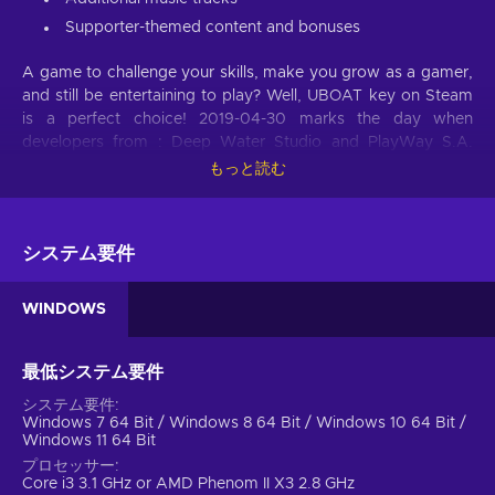
Supporter-themed content and bonuses
A game to challenge your skills, make you grow as a gamer,
and still be entertaining to play? Well, UBOAT key on Steam
is a perfect choice! 2019-04-30 marks the day when
developers from : Deep Water Studio and PlayWay S.A.
launched the fruit of their hard work and expanded the
もっと読む
horizon of action video games with a remarkable title.
Challenge yourself, work hard to complete tasks, and enrich
your library of owned games with another exhilarating title.
システム要件
Buy UBOAT Steam key at a cheap price and you will sign up
for uplifting entertainment that leaves deep impressions, and
practices your skills.
WINDOWS
Action genre
最低システム要件
Since UBOAT Steam key falls into the category of action
システム要件
games, it’ll get your blood pumping right away. Every second
Windows 7 64 Bit / Windows 8 64 Bit / Windows 10 64 Bit /
of the game is presented with a multitude of possibilities and
Windows 11 64 Bit
outcomes. There’s nothing quite as visceral as knowing that
プロセッサー
the story can change immediately because of a specific
Core i3 3.1 GHz or AMD Phenom II X3 2.8 GHz