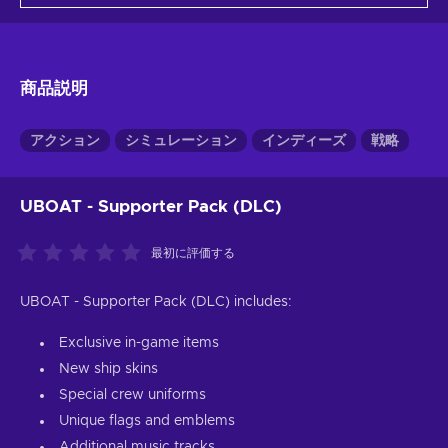
商品説明
アクション
シミュレーション
インディーズ
戦略
UBOAT - Supporter Pack (DLC)
最初に評価する
UBOAT - Supporter Pack (DLC) includes:
Exclusive in-game items
New ship skins
Special crew uniforms
Unique flags and emblems
Additional music tracks