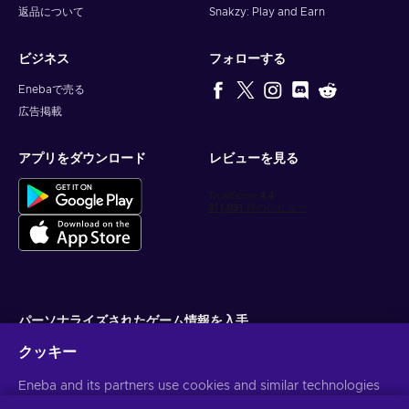
返品について
Snakzy: Play and Earn
ビジネス
フォローする
Enebaで売る
広告掲載
アプリをダウンロード
レビューを見る
パーソナライズされたゲーム情報を入手
クッキー
サブスクライブ
Eneba and its partners use cookies and similar technologies
配信停止はいつでも可能です。詳しくは
個人情報保護方針
をご覧くださ
い。
to collect and analyze information about users of this