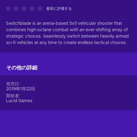
最初に評価する
Switchblade is an arena-based 5v5 vehicular shooter that
combines high-octane combat with an ever-shifting array of
strategic choices. Seamlessly switch between heavily armed
sci-fi vehicles at any time to create endless tactical choices.
その他の詳細
発売日
2019年1月22日
開発者
Lucid Games