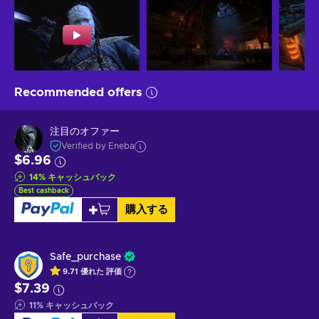
Recommended offers
注目のオファー
Verified by Eneba
$6.96
14
%
キャッシュバック
Best cashback
購入する
Safe_purchase
9.71
優れた
評価
$7.39
11
%
キャッシュバック