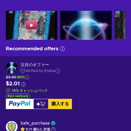
Recommended offers
注目のオファー
Verified by Eneba
$9.99
-80%
$2.01
14
%
キャッシュバック
Best cashback
購入する
Safe_purchase
9.71
優れた
評価