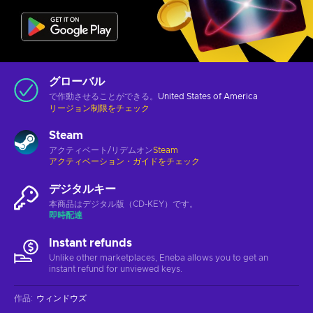
グローバル
で作動させることができる。
United States of America
リージョン制限をチェック
Steam
アクティベート/リデムオン
Steam
アクティベーション・ガイドをチェック
デジタルキー
本商品はデジタル版（CD-KEY）です。
即時配達
Instant refunds
Unlike other marketplaces, Eneba allows you to get an
instant refund for unviewed keys.
作品
:
ウィンドウズ