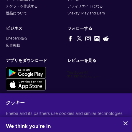
チケットを作成する
アフィリエイトになる
返品について
Snakzy: Play and Earn
ビジネス
フォローする
Enebaで売る
広告掲載
アプリをダウンロード
レビューを見る
クッキー
パーソナライズされたゲーム情報を入手
Eneba and its partners use cookies and similar technologies
to collect and analyze information about users of this
サブスクライブ
website. We use this information to enhance content,
We think you're in
advertising, and other services on the site. Your personal data