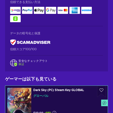
信頼できる支払い方法
データの暗号化と保護
信頼スコア100/100
安全なチェックアウト
保証
ゲーマーは以下も見ている
Dark Sky (PC) Steam Key GLOBAL
グローバル
$19.99
-48%