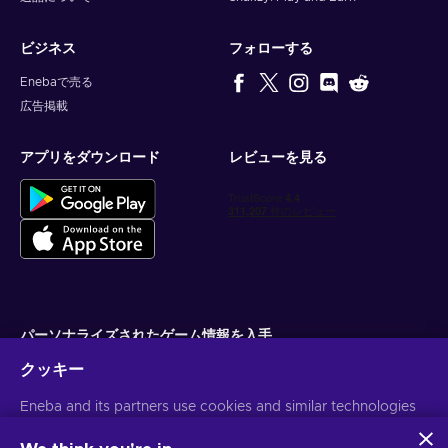
ビジネス
フォローする
Enebaで売る
広告掲載
アプリをダウンロード
レビューを見る
パーソナライズされたゲーム情報を入手
クッキー
サブスクライブ
Eneba and its partners use cookies and similar technologies
配信停止はいつでも可能です。詳しくは
個人情報保護方針
をご覧くださ
い。
to collect and analyze information about users of this
website. We use this information to enhance content,