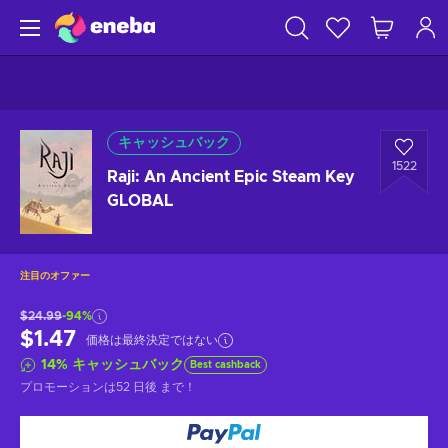
キャッシュバック
1522
Raji: An Ancient Epic Steam Key
GLOBAL
注目のオファー
$24.99
-94%
$1.47
価格は最終決定ではない
14
%
キャッシュバック
Best cashback
プロモーションは
52 日後
まで！