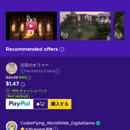
Recommended offers
注目のオファー
Verified by Eneba
$24.99
-94%
$1.47
14
%
キャッシュバック
Best cashback
購入する
CodesFlying_WorldWide_DigitalGame
9.80
Superb
評価