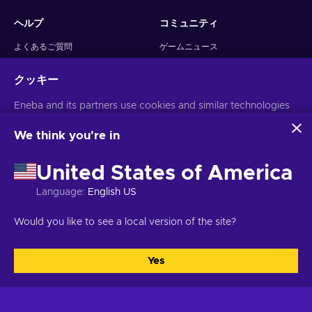
ヘルプ
コミュニティ
よくあるご質問
ゲームニュース
ゲームの起動方法
プレゼント
クッキー
チケットを作成する
アフィリエイトになる
返品について
Snakzy: Play and Earn
Eneba and its partners use cookies and similar technologies
to collect and analyze information about users of this
ビジネス
フォローする
website. We use this information to enhance content,
We think you're in
advertising, and other services on the site. Your personal data
Enebaで売る
may also be used for ads personalization.
United States of America
広告掲載
By clicking 'Accept all', you consent to the use of these
technologies by Eneba and its partners. You can adjust your
Language
:
English US
consent by clicking 'Customize'.
アプリをダウンロード
レビューを見る
For more information on how Google uses your data, see
Would you like to see a local version of the site?
Google Business Safety & Privacy
.
Yes
すべてを受け入れる
カスタマイズ