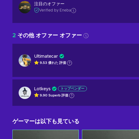
注目のオファー
Verified by Eneba
2
その他 オファー オファー
Ultimatecar
9.53
優れた
評価
Lotkeys
トップベンダー
9.90
Superb
評価
ゲーマーは以下も見ている