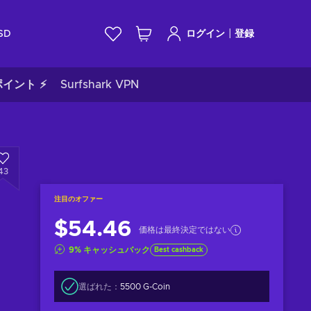
|
SD
ログイン
登録
イント ⚡
Surfshark VPN
43
注目のオファー
$54.46
価格は最終決定ではない
9
%
キャッシュバック
Best cashback
選ばれた：
5500 G-Coin