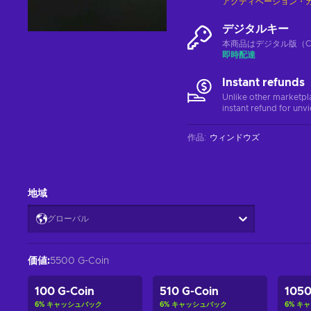
アクティベーション・
デジタルキー
本商品はデジタル版（CD
即時配達
Instant refunds
Unlike other marketpl
instant refund for unv
作品
:
ウィンドウズ
地域
グローバル
価値
:
5500 G-Coin
100 G-Coin
510 G-Coin
1050
6
%
キャッシュバック
6
%
キャッシュバック
6
%
キャ