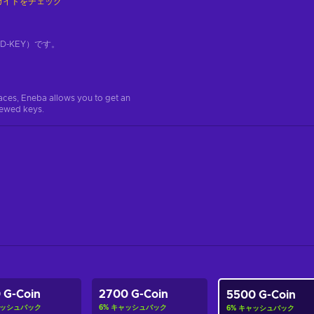
ガイドをチェック
-KEY）です。
aces, Eneba allows you to get an
iewed keys.
 G-Coin
2700 G-Coin
5500 G-Coin
ッシュバック
6
%
キャッシュバック
6
%
キャッシュバック