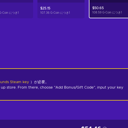
$50.65
$25.15
108.59 G-Coin につき
1
 G-Coin につき
1
107.36 G-Coin につき
1
ounds Steam key
）が必要。
 up store. From there, choose "Add Bonus/Gift Code", input your key 