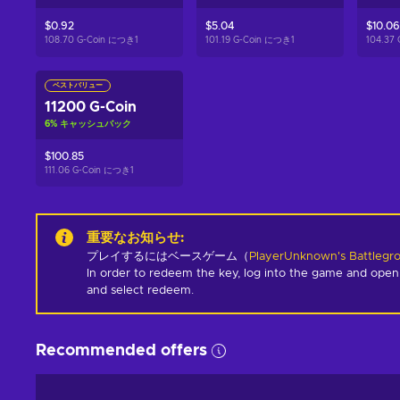
$0.92
$5.04
$10.06
108.70 G-Coin につき
1
101.19 G-Coin につき
1
104.37
ベストバリュー
11200 G-Coin
6
%
キャッシュバック
$100.85
111.06 G-Coin につき
1
重要なお知らせ
:
プレイするにはベースゲーム（
PlayerUnknown's Battlegr
In order to redeem the key, log into the game and open
and select redeem.
Recommended offers