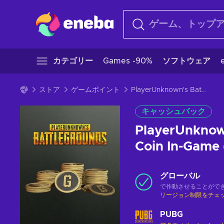
カテゴリー
Games -90%
ソフトウェア
ストア
ゲームポイント
PlayerUnknown's Battlegrounds - 5500 G-Coin In-Game (PC) Key GLOBAL
キャッシュバック
PlayerUnknown
Coin In-Game
グローバル
で作動させることがで
リージョン制限をチェ
PUBG