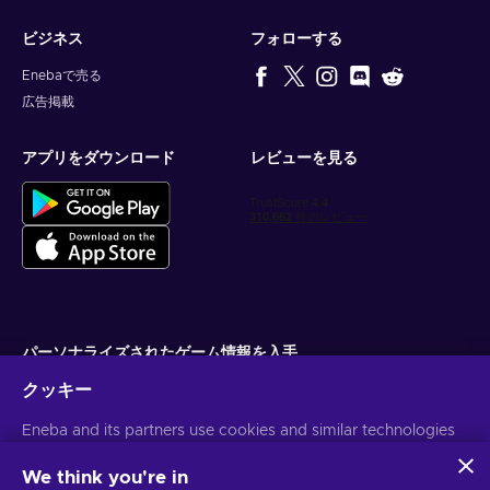
ビジネス
フォローする
Enebaで売る
広告掲載
アプリをダウンロード
レビューを見る
パーソナライズされたゲーム情報を入手
クッキー
サブスクライブ
Eneba and its partners use cookies and similar technologies
配信停止はいつでも可能です。詳しくは
個人情報保護方針
をご覧くださ
い。
to collect and analyze information about users of this
website. We use this information to enhance content,
We think you're in