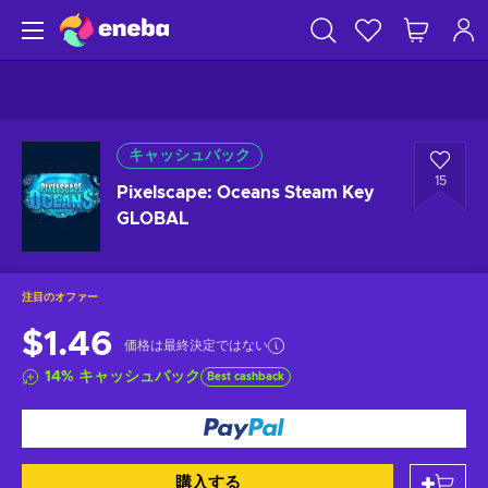
キャッシュバック
15
Pixelscape: Oceans Steam Key
GLOBAL
注目のオファー
$1.46
価格は最終決定ではない
14
%
キャッシュバック
Best cashback
購入する