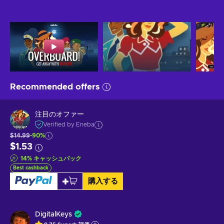
Recommended offers
注目のオファー
Verified by Eneba
$14.99
-90%
$1.53
14
%
キャッシュバック
Best cashback
購入する
DigitalKeys