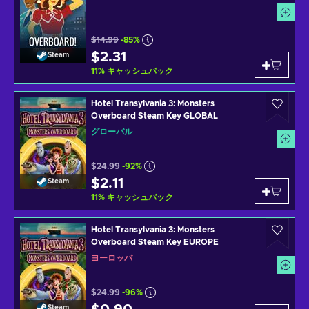
$14.99
-85%
$2.31
Steam
11
%
キャッシュバック
Hotel Transylvania 3: Monsters
Overboard Steam Key GLOBAL
グローバル
$24.99
-92%
$2.11
Steam
11
%
キャッシュバック
Hotel Transylvania 3: Monsters
Overboard Steam Key EUROPE
ヨーロッパ
$24.99
-96%
Steam