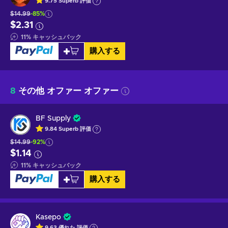
9.75
Superb
評価
$14.99
-85%
$2.31
11
%
キャッシュバック
購入する
8
その他 オファー オファー
BF Supply
9.84
Superb
評価
$14.99
-92%
$1.14
11
%
キャッシュバック
購入する
Kasepo
9.63
優れた
評価