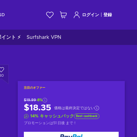
|
SD
ログイン
登録
イント ⚡
Surfshark VPN
30
注目のオファー
$19.99
-8%
$18.35
価格は最終決定ではない
14
%
キャッシュバック
Best cashback
プロモーションは
51 日後
まで！