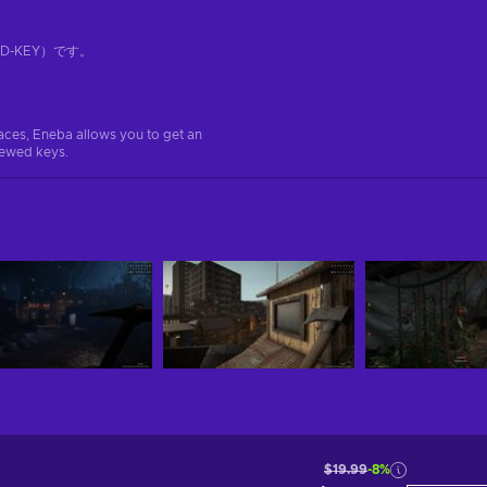
-KEY）です。
aces, Eneba allows you to get an
iewed keys.
$19.99
-8%