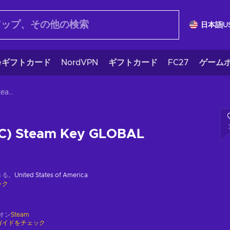
日本語
U
eギフトカード
NordVPN
ギフトカード
FC27
ゲームポ
Obenseuer (PC) Steam Key GLOBAL
C) Steam Key GLOBAL
きる。
United States of America
ック
オン
Steam
ガイドをチェック