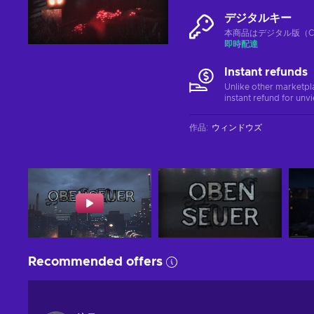
デジタルキー
本商品はデジタル版（CD
即時配達
Instant refunds
Unlike other marketpl
instant refund for unv
作品
:
ウィンドウズ
Recommended offers