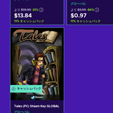
グローバル
より
$19.99
-31%
より
$5.99
-84%
$13.84
$0.97
11
%
キャッシュバック
11
%
キャッシュバック
カートに入れる
カートに入れる
View offers
View offers
キャッシュバック
Steam
Tales (PC) Steam Key GLOBAL
グローバル