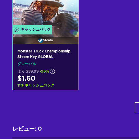
キャッシュバック
Steam
Monster Truck Championship
Steam Key GLOBAL
グローバル
より
$39.99
-96%
$1.60
11
%
キャッシュバック
カートに入れる
View offers
レビュー
:
0