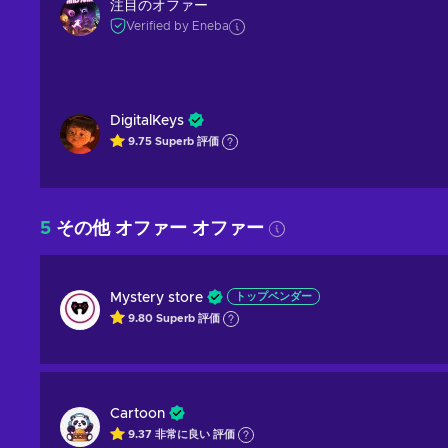
注目のオファー
Verified by Eneba
DigitalKeys
9.75
Superb
評価
5
その他 オファー オファー
Mystery store
トップベンダー
9.80
Superb
評価
Cartoon
9.37
非常に良い
評価