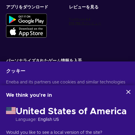
アプリをダウンロード
レビューを見る
パーソナライズされたゲーム情報を入手
クッキー
サブスクライブ
Eneba and its partners use cookies and similar technologies
配信停止はいつでも可能です。詳しくは
個人情報保護方針
をご覧くださ
い。
to collect and analyze information about users of this
website. We use this information to enhance content,
We think you're in
advertising, and other services on the site. Your personal data
日本語
USD
may also be used for ads personalization.
United States of America
By clicking 'Accept all', you consent to the use of these
technologies by Eneba and its partners. You can adjust your
Language
:
English US
consent by clicking 'Customize'.
For more information on how Google uses your data, see
著作権 ©2026 Eneba.無断複写・転載を禁じます。
JSC "Helis play",
Would you like to see a local version of the site?