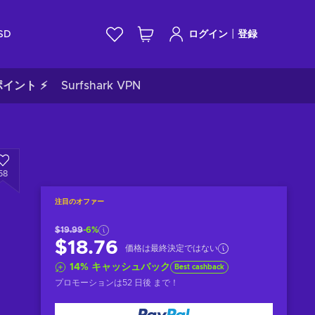
|
SD
ログイン
登録
イント ⚡
Surfshark VPN
58
注目のオファー
$19.99
-6%
$18.76
価格は最終決定ではない
14
%
キャッシュバック
Best cashback
プロモーションは
52 日後
まで！