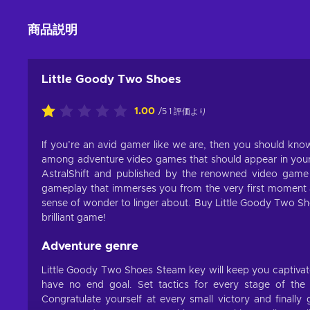
商品説明
Little Goody Two Shoes
1.00
/5 1 評価より
If you’re an avid gamer like we are, then you should kno
among adventure video games that should appear in your 
AstralShift and published by the renowned video game
gameplay that immerses you from the very first moment a
sense of wonder to linger about. Buy Little Goody Two Sho
brilliant game!
Adventure genre
Little Goody Two Shoes Steam key will keep you captivat
have no end goal. Set tactics for every stage of the
Congratulate yourself at every small victory and finally