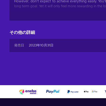
However, don’t expect to achieve everything easily. You’
long term goal. Yet it will only feel more rewarding in the l
Features
Lose yourself in the immersive world with Little Goody T
improve the overall gameplay:
その他の詳細
2D graphics – You explore a two-dimensional world tha
Anime graphics – Environments and characters are desi
発売日
2023年10月31日
Mystery – The story includes elements of crime – you ha
Retro/pixel graphics – The environments are presented i
Cheap Little Goody Two Shoes key price.