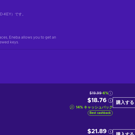
-KEY）です。
aces, Eneba allows you to get an
iewed keys.
$19.99
-6%
$18.76
購入する
14
%
キャッシュバック
Best cashback
$21.89
購入する