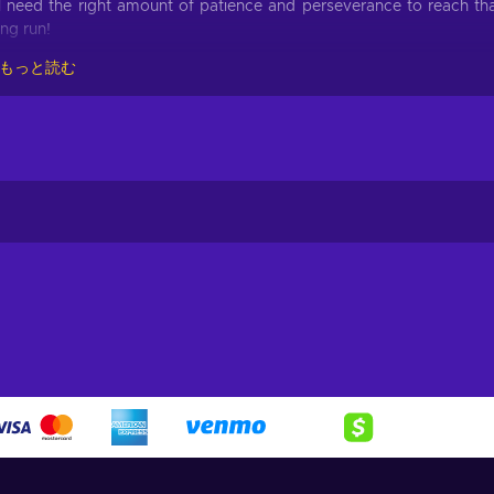
ll need the right amount of patience and perseverance to reach th
ong run!
もっと読む
wo Shoes key! This title includes many features and mechanics th
t can only be viewed from one angle;
gned to look similar to Japanese cartoons;
ve to solve various events by piecing together the provided clues;
n charming 8-bit visuals, similar to old SEGA games;