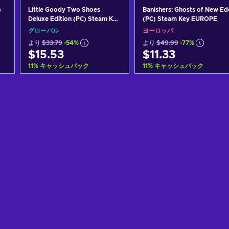
)
Little Goody Two Shoes
Banishers: Ghosts of New Ed
Deluxe Edition (PC) Steam Key
(PC) Steam Key EUROPE
GLOBAL
グローバル
ヨーロッパ
より
$33.79
-54%
より
$49.99
-77%
$15.53
$11.33
11
%
キャッシュバック
11
%
キャッシュバック
カートに入れる
カートに入れる
View offers
View offers