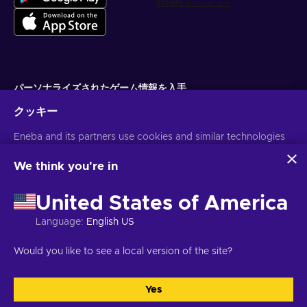
パーソナライズされたゲーム情報を入手
クッキー
サブスクライブ
配信停止はいつでも可能です。詳しくは
Eneba and its partners use cookies and similar technologies
個人情報保護方針
をご覧くださ
い。
to collect and analyze information about users of this
website. We use this information to enhance content,
We think you're in
advertising, and other services on the site. Your personal data
日本語
USD
may also be used for ads personalization.
United States of America
By clicking 'Accept all', you consent to the use of these
technologies by Eneba and its partners. You can adjust your
Language
:
English US
consent by clicking 'Customize'.
For more information on how Google uses your data, see
著作権 ©2026 Eneba.無断複写・転載を禁じます。
JSC "Helis play",
Would you like to see a local version of the site?
Google Business Safety & Privacy
.
Gyneju St. 4-333, Vilnius, Republic of Lithuania
ご利用条件
,
プライバシー
ポリシー
,
クッキーの設定
.
Yes
すべてを受け入れる
カスタマイズ