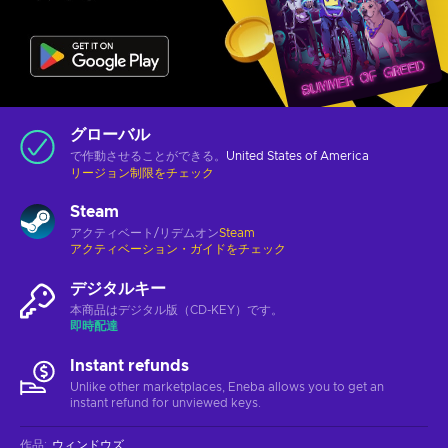
グローバル
で作動させることができる。
United States of America
リージョン制限をチェック
Steam
アクティベート/リデムオン
Steam
アクティベーション・ガイドをチェック
デジタルキー
本商品はデジタル版（CD-KEY）です。
即時配達
Instant refunds
Unlike other marketplaces, Eneba allows you to get an
instant refund for unviewed keys.
作品
:
ウィンドウズ