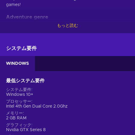
games!
Adventure genre
もっと読む
Kingdom Eighties Steam key will keep you captivated if
you’re fed up with the monotonous nature of video games
that have no end goal. Set tactics for every stage of the
game and eventually achieve the main objective of the
システム要件
mission. Congratulate yourself at every small victory and
finally get to immerse yourself into that great feeling of
WINDOWS
accomplishment. However, don’t expect to achieve
everything easily. You’ll need the right amount of patience
and perseverance to reach that long term goal. Yet it will only
最低システム要件
feel more rewarding in the long run!
システム要件
Windows 10+
Features
プロセッサー
Intel 4th Gen Dual Core 2.0Ghz
Many immersive features and mechanics make up Kingdom
メモリー
Eighties key! Don’t be surprised when you catch yourself
2 GB RAM
playing this title for hours:
グラフィック
Nvidia GTX Series 8
Action – This title includes challenges that have to be