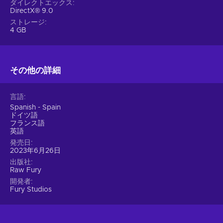
ダイレクトエックス
overcome by utilizing such skills as precision, quick response
DirectX® 9.0
time, etc.;
ストレージ
Base building – You can create the perfect shelters able to
4 GB
withstand the unrelenting forces of the outside world;
Difficult – You have to earn victories by overcoming
intentionally hard obstacles and gameplay mechanics;
その他の詳細
Procedural generation – Most content of the game is
created automatically and at random;
言語
Singleplayer – The game includes a story campaign meant
Spanish - Spain
for solo players;
ドイツ語
フランス語
Survival – You have to manage resources and fight against
英語
foes & the environment to survive;
発売日
Tower defense – The title focuses on using various
2023年6月26日
resources to fortify bases and blocking, impeding, and
出版社
attacking invading enemies;
Raw Fury
Cheap Kingdom Eighties key price.
開発者
Fury Studios