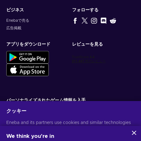
ビジネス
フォローする
Enebaで売る
広告掲載
アプリをダウンロード
レビューを見る
パーソナライズされたゲーム情報を入手
クッキー
サブスクライブ
Eneba and its partners use cookies and similar technologies
配信停止はいつでも可能です。詳しくは
個人情報保護方針
をご覧くださ
い。
to collect and analyze information about users of this
website. We use this information to enhance content,
We think you're in