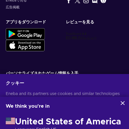
Enebaで売る
広告掲載
アプリをダウンロード
レビューを見る
パーソナライズされたゲーム情報を入手
クッキー
サブスクライブ
Eneba and its partners use cookies and similar technologies
配信停止はいつでも可能です。詳しくは
個人情報保護方針
をご覧くださ
い。
to collect and analyze information about users of this
website. We use this information to enhance content,
We think you're in
advertising, and other services on the site. Your personal data
日本語
USD
may also be used for ads personalization.
United States of America
By clicking 'Accept all', you consent to the use of these
technologies by Eneba and its partners. You can adjust your