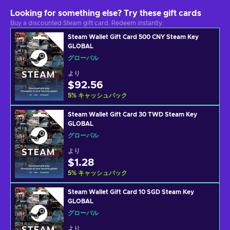
Looking for something else? Try these gift cards
Buy a discounted Steam gift card. Redeem instantly.
Steam Wallet Gift Card 500 CNY Steam Key
GLOBAL
グローバル
より
$92.56
5
%
キャッシュバック
Steam Wallet Gift Card 30 TWD Steam Key
GLOBAL
グローバル
より
$1.28
5
%
キャッシュバック
Steam Wallet Gift Card 10 SGD Steam Key
GLOBAL
グローバル
より